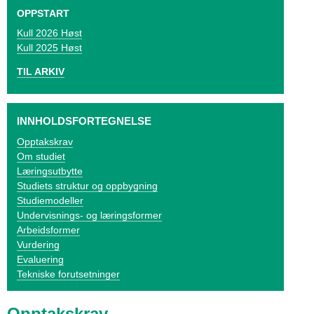
o
OPPSTART
g
2026 Høst
2025 Høst
V
TIL ARKIV
i
k
INNHOLDSFORTEGNELSE
e
Opptakskrav
Om studiet
n
Læringsutbytte
Studiets struktur og oppbygning
Studiemodeller
Undervisnings- og læringsformer
Arbeidsformer
Vurdering
Evaluering
Tekniske forutsetninger
Opptakskrav