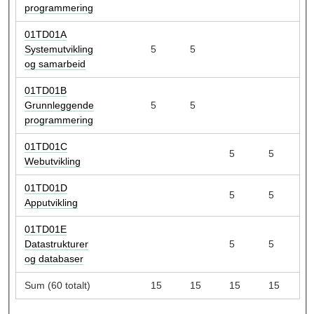
programmering
01TD01A
Systemutvikling
5
5
og samarbeid
01TD01B
Grunnleggende
5
5
programmering
01TD01C
5
5
Webutvikling
01TD01D
5
5
Apputvikling
01TD01E
Datastrukturer
5
5
og databaser
Sum (60 totalt)
15
15
15
15