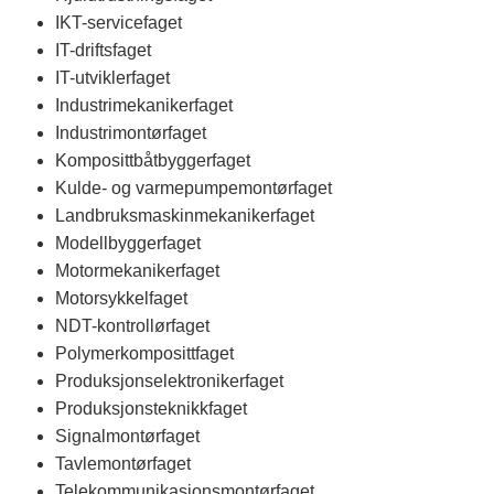
IKT-servicefaget
IT-driftsfaget
IT-utviklerfaget
Industrimekanikerfaget
Industrimontørfaget
Komposittbåtbyggerfaget
Kulde- og varmepumpemontørfaget
Landbruksmaskinmekanikerfaget
Modellbyggerfaget
Motormekanikerfaget
Motorsykkelfaget
NDT-kontrollørfaget
Polymerkomposittfaget
Produksjonselektronikerfaget
Produksjonsteknikkfaget
Signalmontørfaget
Tavlemontørfaget
Telekommunikasjonsmontørfaget