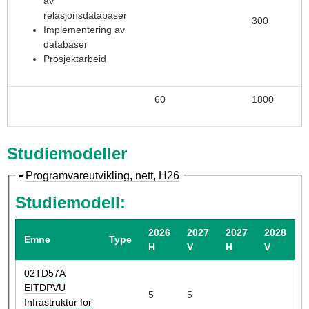
av
relasjonsdatabaser
300
Implementering av
databaser
Prosjektarbeid
60
1800
Studiemodeller
S
Programvareutvikling, nett, H26
k
Studiemodell:
j
u
2026
2027
2027
2028
Emne
Type
l
H
V
H
V
02TD57A
EITDPVU
5
5
Infrastruktur for