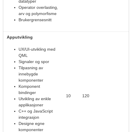
datatyper
Operator overlasting,
arv og polymorfisme
Brukergrensesnitt
Apputvikling
UX/UI-utvikling med
QML
Signaler og spor
Tilpasning av
innebygde
komponenter
Komponent
bindinger
10
120
Utvikling av enkle
applikasjoner
C++ og JavaScript
integrasjon
Designe egne
komponenter