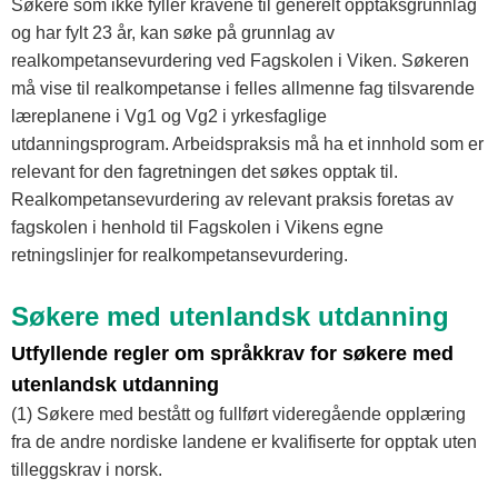
Søkere som ikke fyller kravene til generelt opptaksgrunnlag
og har fylt 23 år, kan søke på grunnlag av
realkompetansevurdering ved Fagskolen i Viken. Søkeren
må vise til realkompetanse i felles allmenne fag tilsvarende
læreplanene i Vg1 og Vg2 i yrkesfaglige
utdanningsprogram. Arbeidspraksis må ha et innhold som er
relevant for den fagretningen det søkes opptak til.
Realkompetansevurdering av relevant praksis foretas av
fagskolen i henhold til Fagskolen i Vikens egne
retningslinjer for realkompetansevurdering.
Søkere med utenlandsk utdanning
Utfyllende regler om språkkrav for søkere med
utenlandsk utdanning
(1) Søkere med bestått og fullført videregående opplæring
fra de andre nordiske landene er kvalifiserte for opptak uten
tilleggskrav i norsk.