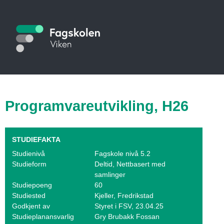
Hopp
til
S
hovedinnhold
t
u
d
i
Programvareutvikling, H26
e
k
STUDIEFAKTA
a
Studienivå
Fagskole nivå 5.2
Studieform
Deltid, Nettbasert med
t
samlinger
Studiepoeng
60
a
Studiested
Kjeller, Fredrikstad
Godkjent av
Styret i FSV, 23.04.25
l
Studieplanansvarlig
Gry Brubakk Fossan