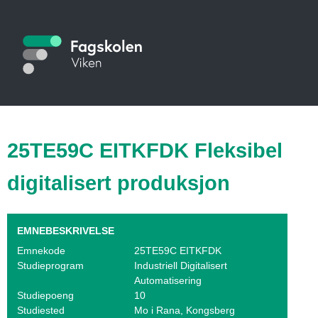
Hopp
til
S
hovedinnhold
t
u
d
i
25TE59C EITKFDK Fleksibel
e
digitalisert produksjon
k
a
EMNEBESKRIVELSE
t
Emnekode
25TE59C EITKFDK
Studieprogram
Industriell Digitalisert
a
Automatisering
l
Studiepoeng
10
Studiested
Mo i Rana, Kongsberg