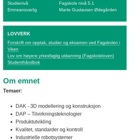
o
Studienivå
Fagskole nivå 5.1
Emneansvarlig
Marte Gustavsen Ødegården
g
V
LOVVERK
i
Forskrift om opptak, studier og eksamen ved Fagskolen i
k
Viken
Lov om høyere yrkesfaglig utdanning (Fagskoleloven)
e
Studenthåndbok
n
Om emnet
Temaer:
DAK - 3D modellering og konstruksjon
DAP – Tilvirkningsteknologier
Produktutvikling
Kvalitet, standarder og kontroll
Industrielle robotsystemer