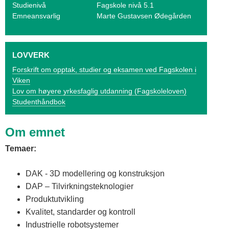
o
Studienivå
Fagskole nivå 5.1
Emneansvarlig
Marte Gustavsen Ødegården
g
V
LOVVERK
i
Forskrift om opptak, studier og eksamen ved Fagskolen i
k
Viken
Lov om høyere yrkesfaglig utdanning (Fagskoleloven)
e
Studenthåndbok
n
Om emnet
Temaer:
DAK - 3D modellering og konstruksjon
DAP – Tilvirkningsteknologier
Produktutvikling
Kvalitet, standarder og kontroll
Industrielle robotsystemer