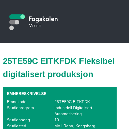
Hopp
til
S
hovedinnhold
t
u
d
i
25TE59C EITKFDK Fleksibel
e
digitalisert produksjon
k
a
EMNEBESKRIVELSE
t
Emnekode
25TE59C EITKFDK
Studieprogram
Industriell Digitalisert
a
Automatisering
l
Studiepoeng
10
Studiested
Mo i Rana, Kongsberg