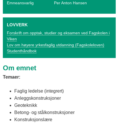
o
Emneansvarlig
Per Anton Hansen
g
V
LOVVERK
i
Forskrift om opptak, studier og eksamen ved Fagskolen i
Viken
k
Lov om høyere yrkesfaglig utdanning (Fagskoleloven)
Studenthåndbok
e
n
Om emnet
Temaer:
Faglig ledelse (integrert)
Anleggskonstruksjoner
Geoteknikk
Betong- og stålkonstruksjoner
Konstruksjonslære