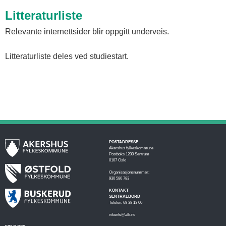
Litteraturliste
Relevante internettsider blir oppgitt underveis.
Litteraturliste deles ved studiestart.
POSTADRESSE
Akershus fylkeskommune
Postboks 1200 Sentrum
0107 Oslo
Organisasjonsnummer:
930 580 783
KONTAKT
SENTRALBORD
Telefon: 69 38 13 00
vikenfs@afk.no