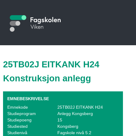
Hopp
til
S
hovedinnhold
t
u
d
i
25TB02J EITKANK H24
e
Konstruksjon anlegg
k
a
EMNEBESKRIVELSE
t
Emnekode
25TB02J EITKANK H24
Studieprogram
Anlegg Kongsberg
a
Studiepoeng
15
l
Studiested
Kongsberg
Studienivå
Fagskole nivå 5.2