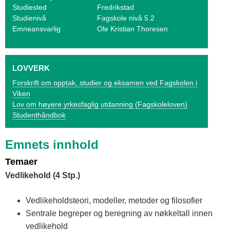
o
Studiested
Fredrikstad
Studienivå
Fagskole nivå 5.2
g
Emneansvarlig
Ole Kristian Thoresen
V
i
LOVVERK
k
Forskrift om opptak, studier og eksamen ved Fagskolen i
Viken
e
Lov om høyere yrkesfaglig utdanning (Fagskoleloven)
n
Studenthåndbok
Emnets innhold
Temaer
Vedlikehold (4 Stp.)
Vedlikeholdsteori, modeller, metoder og filosofier
Sentrale begreper og beregning av nøkkeltall innen
vedlikehold