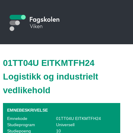
Hopp
til
S
hovedinnhold
t
u
d
i
01TT04U EITKMTFH24
e
Logistikk og industrielt
k
vedlikehold
a
t
EMNEBESKRIVELSE
a
Emnekode
01TT04U EITKMTFH24
l
Studieprogram
Universell
Studiepoeng
10