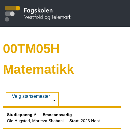
Hopp
S
til
hovedinnhold
t
u
00TM05H
d
Matematikk
i
e
V
Velg startsemester
i
k
s
Studiepoeng
6
Emneansvarlig
Ole Hugsted, Morteza Shabani
Start
2023 Høst