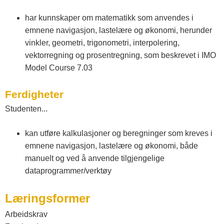
s
har kunnskaper om matematikk som anvendes i
emnene navigasjon, lastelære og økonomi, herunder
t
vinkler, geometri, trigonometri, interpolering,
vektorregning og prosentregning, som beskrevet i IMO
f
Model Course 7.03
o
Ferdigheter
Studenten...
l
kan utføre kalkulasjoner og beregninger som kreves i
emnene navigasjon, lastelære og økonomi, både
d
manuelt og ved å anvende tilgjengelige
dataprogrammer/verktøy
o
Læringsformer
g
Arbeidskrav