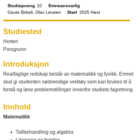
a
s
Studiepoeng
10
Emneansvarlig
Gaute Birkeli, Olav Løvøen
Start
2025 Høst
t
Studiested
a
Horten
Porsgrunn
l
Introduksjon
o
Realfaglige redskap består av matematikk og fysikk. Emnet
skal gi studenten nødvendige verktøy som kan brukes til å
g
forstå og løse problemstillinger innenfor studiets fagretning.
Innhold
V
Matematikk
e
Tallbehandling og algebra
Likninger og formler