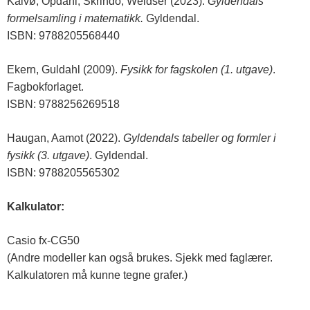
Kalvø, Opdahl, Skrindo, Weidser (2023).
Gyldendals
formelsamling i matematikk.
Gyldendal.
ISBN: 9788205568440
Ekern, Guldahl (2009).
Fysikk for fagskolen (1. utgave)
.
Fagbokforlaget.
ISBN: 9788256269518
Haugan, Aamot (2022).
Gyldendals tabeller og formler i
fysikk (3. utgave)
. Gyldendal.
ISBN: 9788205565302
Kalkulator:
Casio fx-CG50
(Andre modeller kan også brukes. Sjekk med faglærer.
Kalkulatoren må kunne tegne grafer.)