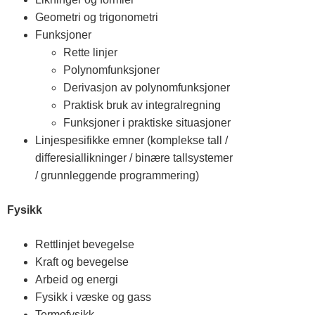
s
Geometri og trigonometri
Funksjoner
t
Rette linjer
Polynomfunksjoner
f
Derivasjon av polynomfunksjoner
Praktisk bruk av integralregning
Funksjoner i praktiske situasjoner
o
Linjespesifikke emner (komplekse tall /
differesiallikninger / binære tallsystemer
l
/ grunnleggende programmering)
d
Fysikk
Rettlinjet bevegelse
o
Kraft og bevegelse
Arbeid og energi
g
Fysikk i væske og gass
Termofysikk