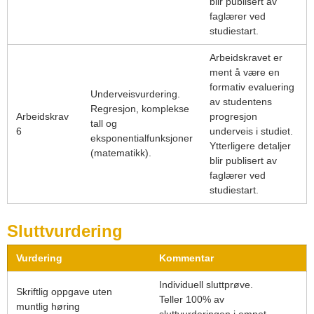
blir publisert av
faglærer ved
studiestart.
Arbeidskravet er
ment å være en
formativ evaluering
Underveisvurdering.
av studentens
Regresjon, komplekse
Arbeidskrav
progresjon
tall og
6
underveis i studiet.
eksponentialfunksjoner
Ytterligere detaljer
(matematikk).
blir publisert av
faglærer ved
studiestart.
Sluttvurdering
Vurdering
Kommentar
Individuell sluttprøve.
Skriftlig oppgave uten
Teller 100% av
muntlig høring