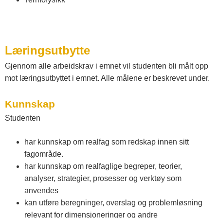
t
e
Læringsutbytte
Gjennom alle arbeidskrav i emnet vil studenten bli målt opp
l
mot læringsutbyttet i emnet. Alle målene er beskrevet under.
e
Kunnskap
Studenten
m
har kunnskap om realfag som redskap innen sitt
a
fagområde.
har kunnskap om realfaglige begreper, teorier,
analyser, strategier, prosesser og verktøy som
r
anvendes
kan utføre beregninger, overslag og problemløsning
k
relevant for dimensjoneringer og andre