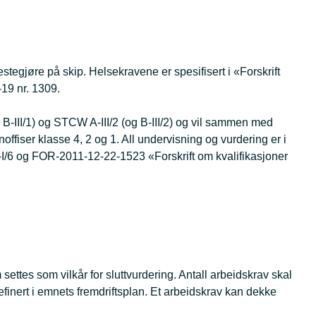
stegjøre på skip. Helsekravene er spesifisert i «Forskrift
19 nr. 1309.
B-III/1) og STCW A-III/2 (og B-III/2) og vil sammen med
offiser klasse 4, 2 og 1. All undervisning og vurdering er i
-I/6 og FOR-2011-12-22-1523 «Forskrift om kvalifikasjoner
settes som vilkår for sluttvurdering. Antall arbeidskrav skal
efinert i emnets fremdriftsplan. Et arbeidskrav kan dekke