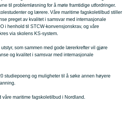
vne til problemløsning for å møte framtidige utfordringer.
estudenter og lærere. Våre maritime fagskoletilbud stiller
anse preget av kvalitet i samsvar med internasjonale
 IMO i henhold til STCW-konvensjonskrav, og våre
ikres via skolens KS-system.
sk utstyr, som sammen med gode lærerkrefter vil gjøre
anse og kvalitet i samsvar med internasjonale
120 studiepoeng og muligheter til å søke annen høyere
danning.
d våre maritime fagskoletilbud i Nordland.