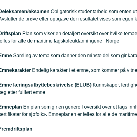
Deleksamen/eksamen
Obligatorisk studentarbeid som enten utgj
Avsluttende prøve eller oppgave der resultatet vises som egen k
Driftsplan
Plan som viser en detaljert oversikt over hvilke tema
felles for alle de maritime fagskoleutdanningene i Norge
Emne
Samling av tema som danner den minste del som gir karak
Emnekarakter
Endelig karakter i et emne, som kommer på vitn
Emne læringsutbyttebeskrivelse
(ELUB)
Kunnskaper, ferdighe
seg etter fullført emne
Emneplan
En plan som gir en generell oversikt over et fags innh
sertifikater for sjøfolk». Emneplanen er felles for alle de marit
Fremdriftsplan