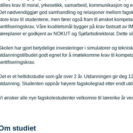
stilles krav til moral, yrkesetikk, samarbeid, kommunikasjon og e
Det nødvendiggjør god samhandling og relasjoner mellom fagskol
store krav til studentene, men fører også fram til ønsket kompet
sertifiseringskrav. Våre kvalitetsmål bygger på krav fastsatt av
læreplaner er godkjent av NOKUT og Sjøfartsdirektorat. Dette s
Skolen har gjort betydelige investeringer i simulatorer og tekni
utdanningstilbudet godt egnet for å imøtekomme krav til kompet
sertifiseringskrav.
Det er et heltidsstudie som går over 2 år. Utdanningen gir deg 
utdanning. Studenten oppnår høyere fagskolegrad etter endt ut
Vi ønsker alle nye fagskolestudenter velkomne til lærerike år ve
Om studiet