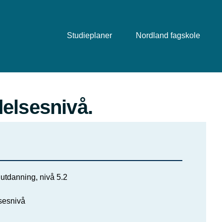
Studieplaner
Nordland fagskole
elsesnivå.
utdanning, nivå 5.2
lsesnivå