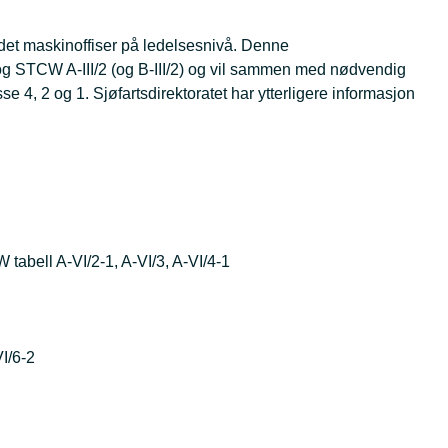
udet maskinoffiser på ledelsesnivå. Denne
) og STCW A-III/2 (og B-III/2) og vil sammen med nødvendig
sse 4, 2 og 1. Sjøfartsdirektoratet har ytterligere informasjon
tabell A-VI/2-1, A-VI/3, A-VI/4-1
VI/6-2