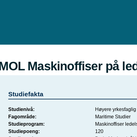
Hopp
til
hovedinnhold
MOL Maskinoffiser på led
Studiefakta
Studienivå
Høyere yrkesfaglig 
Fagområde
Maritime Studier
Studieprogram
Maskinoffiser lede
Studiepoeng
120