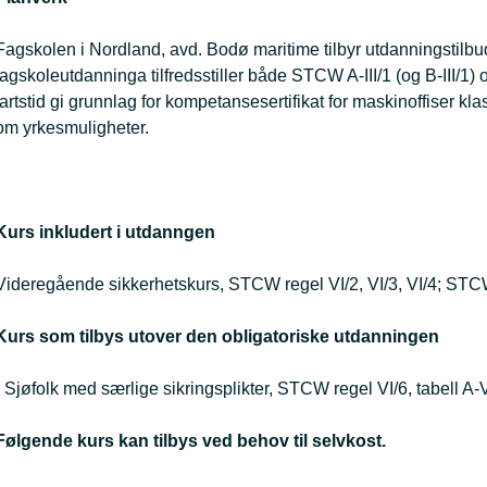
Fagskolen i Nordland, avd. Bodø maritime tilbyr utdanningstilb
fagskoleutdanninga tilfredsstiller både STCW A-III/1 (og B-III/1
fartstid gi grunnlag for kompetansesertifikat for maskinoffiser kla
om yrkesmuligheter.
Kurs inkludert i utdanngen
Videregående sikkerhetskurs, STCW regel VI/2, VI/3, VI/4; STCW 
Kurs som tilbys utover den obligatoriske utdanningen
· Sjøfolk med særlige sikringsplikter, STCW regel VI/6, tabell A-
Følgende kurs kan tilbys ved behov til selvkost.