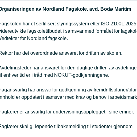
Organiseringen av Nordland Fagskole, avd. Bodø Maritim
Fagskolen har et sertifisert styringssystem etter ISO 21001:2025.
videreutvikle fagskoletilbudet i samsvar med formålet for fagskol
Vedtekter for Nordland fagskole.
Rektor har det overordnede ansvaret for driften av skolen.
Avdelingsleder har ansvaret for den daglige driften av avdelinge
til enhver tid er i tråd med NOKUT-godkjenningene.
Fagansvarlig har ansvar for godkjenning av fremdriftsplaner/plan
innhold er oppdatert i samsvar med krav og behov i arbeidsmark
Faglærer er ansvarlig for undervisningsopplegget i sine emner.
Faglærer skal gi løpende tilbakemelding til studenter gjennom: