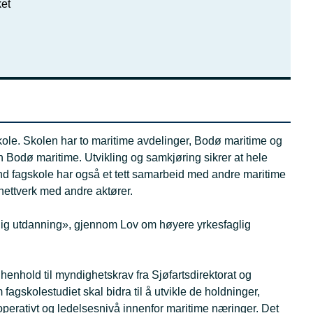
et
skole. Skolen har to maritime avdelinger, Bodø maritime og
en Bodø maritime. Utvikling og samkjøring sikrer at hele
nd fagskole har også et tett samarbeid med andre maritime
rnettverk med andre aktører.
aglig utdanning», gjennom Lov om høyere yrkesfaglig
enhold til myndighetskrav fra Sjøfartsdirektorat og
gskolestudiet skal bidra til å utvikle de holdninger,
perativt og ledelsesnivå innenfor maritime næringer. Det