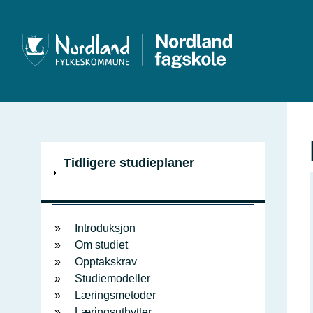
V
Tidligere studieplaner
i
Innholdsfortegnelse
s
Introduksjon
Om studiet
Opptakskrav
Studiemodeller
Læringsmetoder
Læringsutbytter