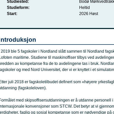
Studiested
Bodø Mørkvedtråkk
Studieform
Heltid
Start
2026 Høst
Introduksjon
I 2019 ble 5 fagskoler i Nordland slått sammen til Nordland fag
Lofoten maritime. Studiene til maskinoffiser tilbys ved avdeling
bredden av kompetanse fra de to avdelingene tas i bruk. Nordla
fagskoler og med Nord Universitet, der vi er knyttet i et simulato
Etter juli 2018 er fagskoletilbudet definert som «høyere yrkesf
utdanning (fagskoleloven).
Formålet med skipsoffisersutdanningen er å utdanne personell i h
internasjonale konvensjoner som STCW. Det betyr at vi gjennom fa
ferdigheter, faglig og sosial kompetanse som er nødvendige på o