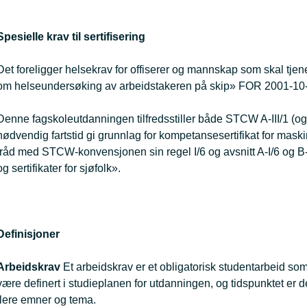
Spesielle krav til sertifisering
Det foreligger helsekrav for offiserer og mannskap som skal tjene
om helseundersøking av arbeidstakeren på skip» FOR 2001-10-
Denne fagskoleutdanningen tilfredsstiller både STCW A-III/1 (og 
nødvendig fartstid gi grunnlag for kompetansesertifikat for maskin
tråd med STCW-konvensjonen sin regel I/6 og avsnitt A-I/6 og B
og sertifikater for sjøfolk».
Definisjoner
Arbeidskrav
Et arbeidskrav er et obligatorisk studentarbeid som 
være definert i studieplanen for utdanningen, og tidspunktet er d
flere emner og tema.