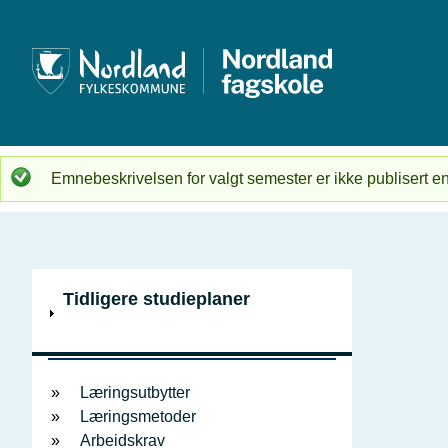
Hopp
til
hovedi
Emnebeskrivelsen for valgt semester er ikke publisert end
Statusmelding
V
Tidligere studieplaner
i
Innholdsfortegnelse
s
Læringsutbytter
Læringsmetoder
Arbeidskrav