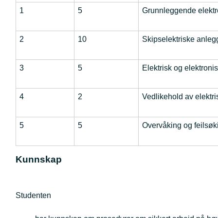
1
5
Grunnleggende elektr
2
10
Skipselektriske anleg
3
5
Elektrisk og elektronis
4
2
Vedlikehold av elektris
5
5
Overvåking og feilsøk
Kunnskap
Studenten