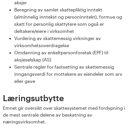
n
aksjer
Beregning av samlet skattepliktig inntekt
l
(alminnelig inntekst og personinntekt), formue og
a
skatt for personlig skattytere som også er
deltakere/eiere i virksomhet
n
Vurdering av skattemessig virkninger av
virksomhetsoverdragelse
d
Omdanning av enkeltpersonforetak (EPF) til
aksjeselskap (AS)
e
Sentrale regler for fastsetting av skattemessig
t
inngangsverdi for mottakere av eiendeler som arv
eller gave
Læringsutbytte
Emnet gir oversikt over skattesystemet med fordypning i
de mest sentrale delene av beskatning av
næringsvirksomhet.