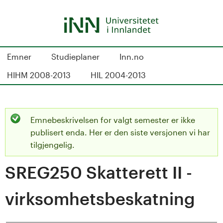
Hopp
til
hovedinnhold
S
Emner
Studieplaner
Inn.no
t
HIHM 2008-2013
HIL 2004-2013
u
d
Emnebeskrivelsen for valgt semester er ikke
S
i
publisert enda. Her er den siste versjonen vi har
t
tilgjengelig.
e
SREG250 Skatterett II -
a
k
t
virksomhetsbeskatning
a
u