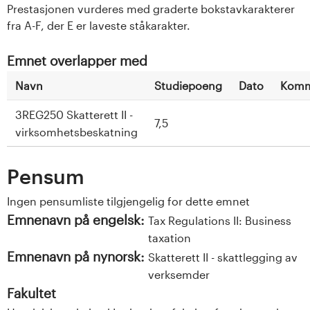
Prestasjonen vurderes med graderte bokstavkarakterer
fra A-F, der E er laveste ståkarakter.
Emnet overlapper med
Navn
Studiepoeng
Dato
Komm
3REG250 Skatterett II -
7,5
virksomhetsbeskatning
Pensum
Ingen pensumliste tilgjengelig for dette emnet
Emnenavn på engelsk:
Tax Regulations II: Business
taxation
Emnenavn på nynorsk:
Skatterett II - skattlegging av
verksemder
Fakultet