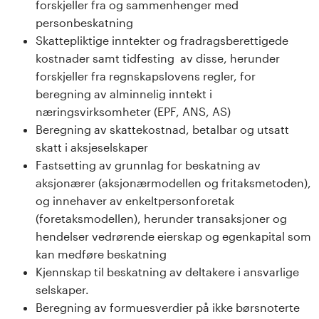
forskjeller fra og sammenhenger med
s
personbeskatning
Skattepliktige inntekter og fradragsberettigede
i
kostnader samt tidfesting av disse, herunder
t
forskjeller fra regnskapslovens regler, for
beregning av alminnelig inntekt i
e
næringsvirksomheter (EPF, ANS, AS)
Beregning av skattekostnad, betalbar og utsatt
t
skatt i aksjeselskaper
e
Fastsetting av grunnlag for beskatning av
aksjonærer (aksjonærmodellen og fritaksmetoden),
t
og innehaver av enkeltpersonforetak
(foretaksmodellen), herunder transaksjoner og
i
hendelser vedrørende eierskap og egenkapital som
kan medføre beskatning
I
Kjennskap til beskatning av deltakere i ansvarlige
n
selskaper.
Beregning av formuesverdier på ikke børsnoterte