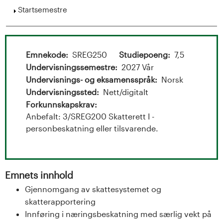
t
Vis
Startsemestre
s
a
m
l
Emnekode
SREG250
Studiepoeng
7,5
e
o
Undervisningssemestre
2027 Vår
Undervisnings- og eksamensspråk
Norsk
g
l
Undervisningssted
Nett/digitalt
U
d
Forkunnskapskrav
Anbefalt: 3/SREG200 Skatterett I -
n
i
personbeskatning eller tilsvarende.
i
n
v
g
Emnets innhold
e
Gjennomgang av skattesystemet og
skatterapportering
r
Innføring i næringsbeskatning med særlig vekt på