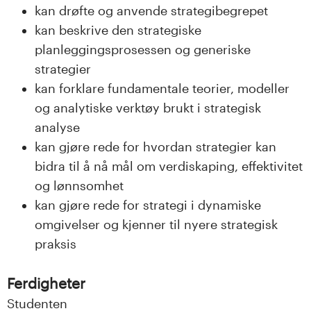
n
kan drøfte og anvende strategibegrepet
l
kan beskrive den strategiske
planleggingsprosessen og generiske
a
strategier
n
kan forklare fundamentale teorier, modeller
og analytiske verktøy brukt i strategisk
d
analyse
kan gjøre rede for hvordan strategier kan
e
bidra til å nå mål om verdiskaping, effektivitet
t
og lønnsomhet
kan gjøre rede for strategi i dynamiske
omgivelser og kjenner til nyere strategisk
praksis
Ferdigheter
Studenten