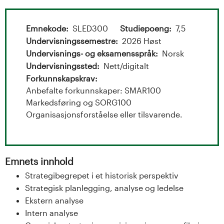
t
s
a
Emnekode
SLED300
Studiepoeng
7,5
m
l
Undervisningssemestre
2026 Høst
Undervisnings- og eksamensspråk
Norsk
e
o
Undervisningssted
Nett/digitalt
Forkunnskapskrav
g
l
Anbefalte forkunnskaper: SMAR100
U
Markedsføring og SORG100
d
Organisasjonsforståelse eller tilsvarende.
n
i
i
n
Emnets innhold
v
g
Strategibegrepet i et historisk perspektiv
Strategisk planlegging, analyse og ledelse
e
Ekstern analyse
r
Intern analyse