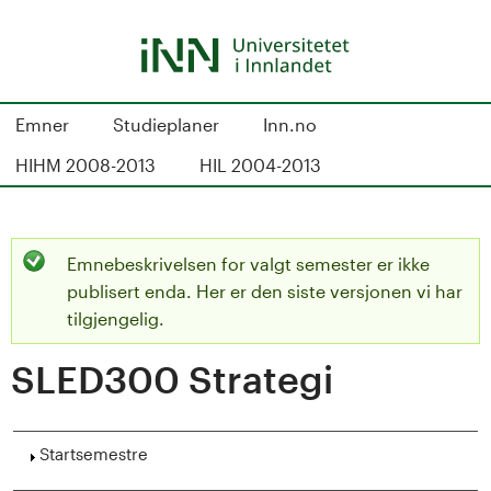
Hopp
til
hovedinnhold
S
Emner
Studieplaner
Inn.no
t
HIHM 2008-2013
HIL 2004-2013
u
d
Emnebeskrivelsen for valgt semester er ikke
S
i
publisert enda. Her er den siste versjonen vi har
t
tilgjengelig.
e
SLED300 Strategi
a
k
t
a
Vis
Startsemestre
u