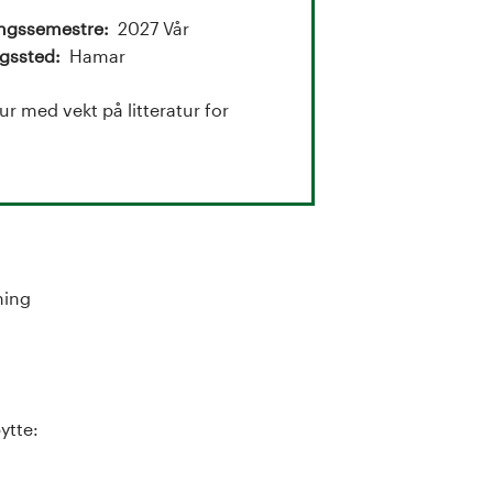
ingssemestre
2027 Vår
gssted
Hamar
r med vekt på litteratur for
ning
ytte: