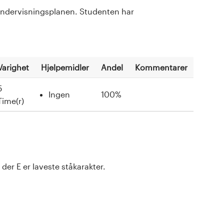
l undervisningsplanen. Studenten har
Varighet
Hjelpemidler
Andel
Kommentarer
5
Ingen
100%
Time(r)
der E er laveste ståkarakter.