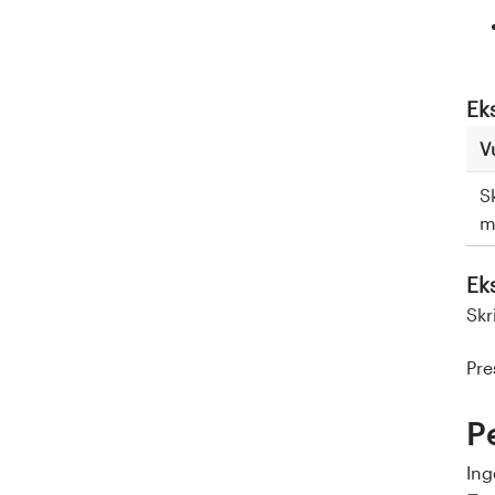
Ek
V
S
m
Ek
Skr
Pre
P
Ing