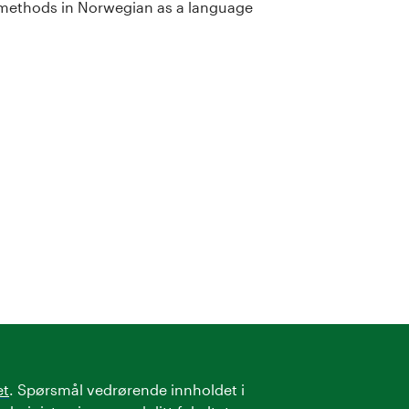
 methods in Norwegian as a language
et
. Spørsmål vedrørende innholdet i