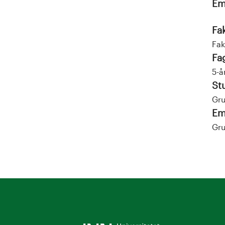
Em
Fa
Fak
Fa
5-å
St
Gru
Em
Gru