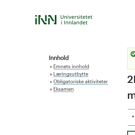
Hopp
til
S
hovedinnhold
t
u
d
Innhold
Emnets innhold
i
Læringsutbytte
2
Obligatoriske aktiviteter
e
Eksamen
m
k
a
t