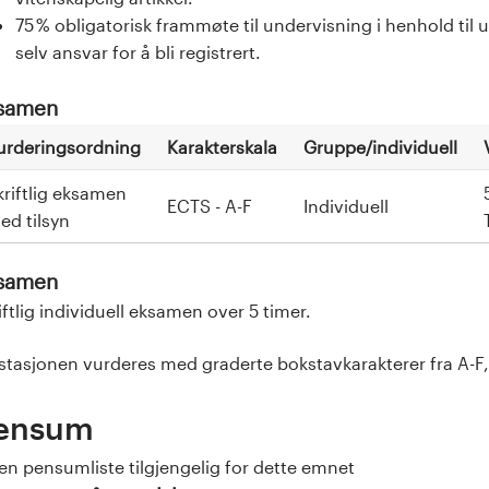
75 % obligatorisk frammøte til undervisning i henhold ti
selv ansvar for å bli registrert.
samen
urderingsordning
Karakterskala
Gruppe/individuell
kriftlig eksamen
ECTS - A-F
Individuell
ed tilsyn
samen
iftlig individuell eksamen over 5 timer.
stasjonen vurderes med graderte bokstavkarakterer fra A-F, 
ensum
en pensumliste tilgjengelig for dette emnet