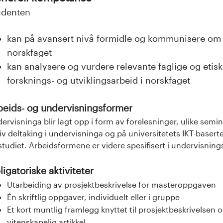
udenten
kan på avansert nivå formidle og kommunisere om f
norskfaget
kan analysere og vurdere relevante faglige og etiske
forsknings- og utviklingsarbeid i norskfaget
beids- og undervisningsformer
ervisninga blir lagt opp i form av forelesninger, ulike semin
iv deltaking i undervisninga og på universitetets IKT-baserte
studiet. Arbeidsformene er videre spesifisert i undervisnin
igatoriske aktiviteter
Utarbeiding av prosjektbeskrivelse for masteroppgaven
Én skriftlig oppgaver, individuelt eller i gruppe
Et kort muntlig framlegg knyttet til prosjektbeskrivelsen 
vitenskapelig artikkel.