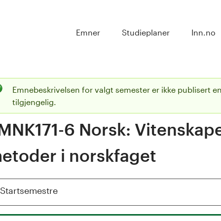
Emner
Studieplaner
Inn.no
Emnebeskrivelsen for valgt semester er ikke publisert en
S
tilgjengelig.
t
MNK171-6 Norsk: Vitenskapel
a
etoder i norskfaget
t
u
Vis
Startsemestre
s