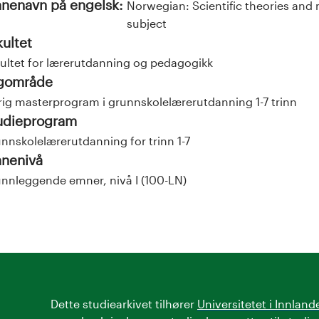
nenavn på engelsk:
Norwegian: Scientific theories and
subject
kultet
ultet for lærerutdanning og pedagogikk
gområde
rig masterprogram i grunnskolelærerutdanning 1-7 trinn
udieprogram
nnskolelærerutdanning for trinn 1-7
nenivå
nnleggende emner, nivå I (100-LN)
Dette studiearkivet tilhører
Universitetet i Innland