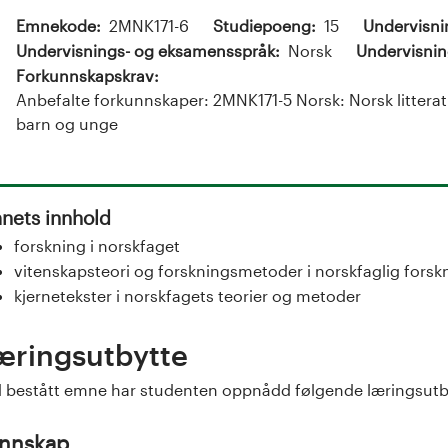
m
Emnekode
2MNK171-6
Studiepoeng
15
Undervisn
Undervisnings- og eksamensspråk
Norsk
Undervisnin
e
Forkunnskapskrav
Anbefalte forkunnskaper: 2MNK171-5 Norsk: Norsk litteratu
l
barn og unge
d
i
nets innhold
n
forskning i norskfaget
vitenskapsteori og forskningsmetoder i norskfaglig forsk
g
kjernetekster i norskfagets teorier og metoder
æringsutbytte
 bestått emne har studenten oppnådd følgende læringsutb
nnskap