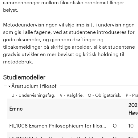
sammenhenger mellom filosofiske problemstillinger
s
belyst.
i
Metodeundervisningen vil skje implisitt i undervisningen
t
som gis i alle fagene, ved at studentene introduseres for
gode eksempler, og gjennom drøftinger og
e
tilbakemeldinger på skriftlige arbeider, slik at studentene
gradvis utvikler en mer bevisst og kritisk holdning til
t
metodebruk.
e
Studiemodeller
t
H
Årsstudium i filosofi
i
U - Undervisningsfag
V - Valgfrie
O - Obligatorisk
P - Pr
i
d
202
Emne
e
I
Høs
n
FIL1008 Examen Philosophicum for filosofi, politikk og
O
10