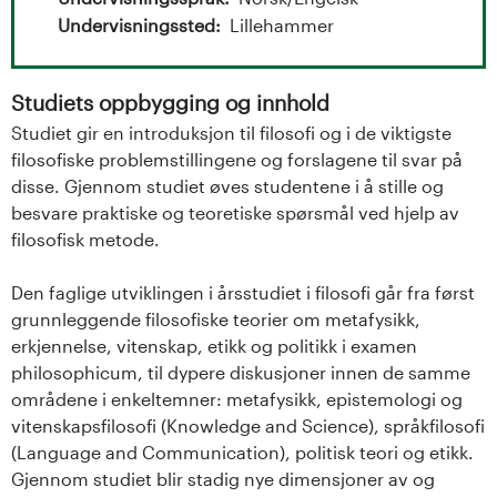
t
Undervisningssted
Lillehammer
a
l
Studiets oppbygging og innhold
o
Studiet gir en introduksjon til filosofi og i de viktigste
filosofiske problemstillingene og forslagene til svar på
g
disse. Gjennom studiet øves studentene i å stille og
besvare praktiske og teoretiske spørsmål ved hjelp av
U
filosofisk metode.
n
Den faglige utviklingen i årsstudiet i filosofi går fra først
grunnleggende filosofiske teorier om metafysikk,
i
erkjennelse, vitenskap, etikk og politikk i examen
v
philosophicum, til dypere diskusjoner innen de samme
områdene i enkeltemner: metafysikk, epistemologi og
e
vitenskapsfilosofi (Knowledge and Science), språkfilosofi
(Language and Communication), politisk teori og etikk.
r
Gjennom studiet blir stadig nye dimensjoner av og