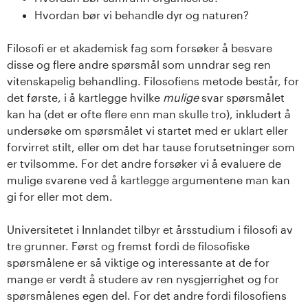
Hvordan bør vi behandle dyr og naturen?
Filosofi er et akademisk fag som forsøker å besvare
disse og flere andre spørsmål som unndrar seg ren
vitenskapelig behandling. Filosofiens metode består, for
det første, i å kartlegge hvilke
mulige
svar spørsmålet
kan ha (det er ofte flere enn man skulle tro), inkludert å
undersøke om spørsmålet vi startet med er uklart eller
forvirret stilt, eller om det har tause forutsetninger som
er tvilsomme. For det andre forsøker vi å evaluere de
mulige svarene ved å kartlegge argumentene man kan
gi for eller mot dem.
Universitetet i Innlandet tilbyr et årsstudium i filosofi av
tre grunner. Først og fremst fordi de filosofiske
spørsmålene er så viktige og interessante at de for
mange er verdt å studere av ren nysgjerrighet og for
spørsmålenes egen del. For det andre fordi filosofiens