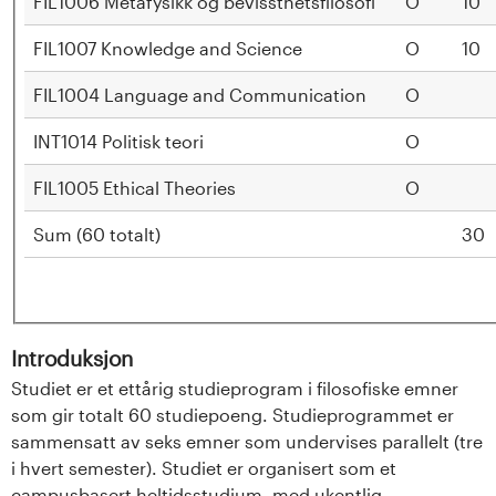
n
FIL1006 Metafysikk og bevissthetsfilosofi
O
10
l
FIL1007 Knowledge and Science
O
10
a
FIL1004 Language and Communication
O
n
INT1014 Politisk teori
O
d
FIL1005 Ethical Theories
O
e
Sum (60 totalt)
30
t
Introduksjon
Studiet er et ettårig studieprogram i filosofiske emner
som gir totalt 60 studiepoeng. Studieprogrammet er
sammensatt av seks emner som undervises parallelt (tre
i hvert semester). Studiet er organisert som et
campusbasert heltidsstudium, med ukentlig