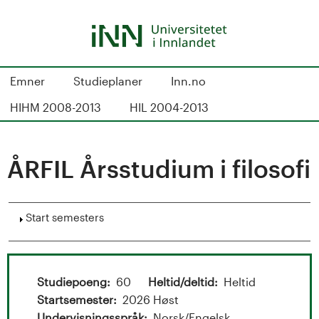
Skip
to
main
content
S
Emner
Studieplaner
Inn.no
t
HIHM 2008-2013
HIL 2004-2013
u
d
ÅRFIL Årsstudium i filosofi
i
Show
Start semesters
e
k
a
Studiepoeng
60
Heltid/deltid
Heltid
Startsemester
2026 Høst
Undervisningsspråk
Norsk/Engelsk