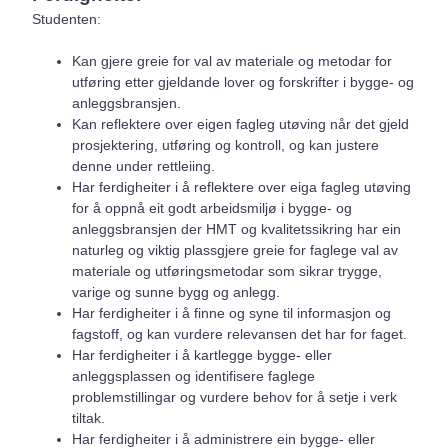
Studenten:
Kan gjere greie for val av materiale og metodar for
utføring etter gjeldande lover og forskrifter i bygge- og
anleggsbransjen.
Kan reflektere over eigen fagleg utøving når det gjeld
prosjektering, utføring og kontroll, og kan justere
denne under rettleiing.
Har ferdigheiter i å reflektere over eiga fagleg utøving
for å oppnå eit godt arbeidsmiljø i bygge- og
anleggsbransjen der HMT og kvalitetssikring har ein
naturleg og viktig plassgjere greie for faglege val av
materiale og utføringsmetodar som sikrar trygge,
varige og sunne bygg og anlegg.
Har ferdigheiter i å finne og syne til informasjon og
fagstoff, og kan vurdere relevansen det har for faget.
Har ferdigheiter i å kartlegge bygge- eller
anleggsplassen og identifisere faglege
problemstillingar og vurdere behov for å setje i verk
tiltak.
Har ferdigheiter i å administrere ein bygge- eller