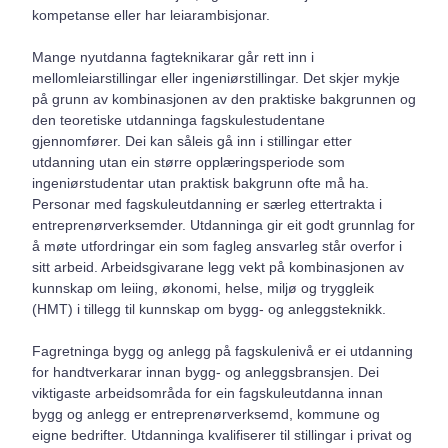
kompetanse eller har leiarambisjonar.
Mange nyutdanna fagteknikarar går rett inn i
mellomleiarstillingar eller ingeniørstillingar. Det skjer mykje
på grunn av kombinasjonen av den praktiske bakgrunnen og
den teoretiske utdanninga fagskulestudentane
gjennomfører. Dei kan såleis gå inn i stillingar etter
utdanning utan ein større opplæringsperiode som
ingeniørstudentar utan praktisk bakgrunn ofte må ha.
Personar med fagskuleutdanning er særleg ettertrakta i
entreprenørverksemder. Utdanninga gir eit godt grunnlag for
å møte utfordringar ein som fagleg ansvarleg står overfor i
sitt arbeid. Arbeidsgivarane legg vekt på kombinasjonen av
kunnskap om leiing, økonomi, helse, miljø og tryggleik
(HMT) i tillegg til kunnskap om bygg- og anleggsteknikk.
Fagretninga bygg og anlegg på fagskulenivå er ei utdanning
for handtverkarar innan bygg- og anleggsbransjen. Dei
viktigaste arbeidsområda for ein fagskuleutdanna innan
bygg og anlegg er entreprenørverksemd, kommune og
eigne bedrifter. Utdanninga kvalifiserer til stillingar i privat og