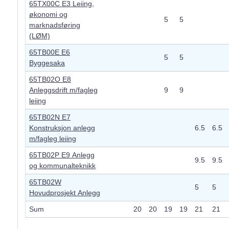
65TX00C E3 Leiing,
økonomi og
5
5
marknadsføring
(LØM)
65TB00E E6
5
5
Byggesaka
65TB02O E8
Anleggsdrift m/fagleg
9
9
leiing
65TB02N E7
Konstruksjon anlegg
6.5
6.5
m/fagleg leiing
65TB02P E9 Anlegg
9.5
9.5
og kommunalteknikk
65TB02W
5
5
Hovudprosjekt Anlegg
Sum
20
20
19
19
21
21