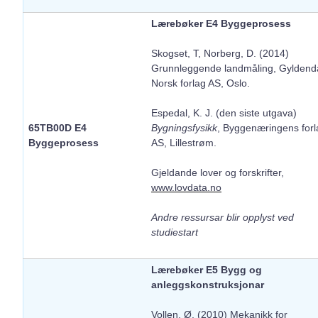
Lærebøker E4 Byggeprosess
Skogset, T, Norberg, D. (2014)
Grunnleggende landmåling, Gyldend
Norsk forlag AS, Oslo.
Espedal, K. J. (den siste utgava)
65TB00D E4
Bygningsfysikk
, Byggenæringens forl
Byggeprosess
AS, Lillestrøm.
Gjeldande lover og forskrifter,
www.lovdata.no
Andre ressursar blir opplyst ved
studiestart
Lærebøker E5 Bygg og
anleggskonstruksjonar
Vollen, Ø. (2010) Mekanikk for