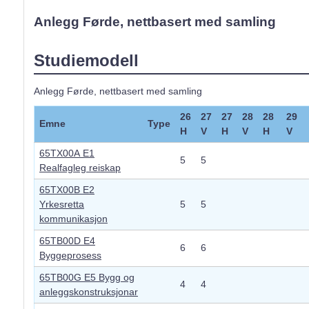
d
Anlegg Førde, nettbasert med samling
e
Studiemodell
Anlegg Førde, nettbasert med samling
26
27
27
28
28
29
Emne
Type
H
V
H
V
H
V
65TX00A E1
5
5
Realfagleg reiskap
65TX00B E2
Yrkesretta
5
5
kommunikasjon
65TB00D E4
6
6
Byggeprosess
65TB00G E5 Bygg og
4
4
anleggskonstruksjonar