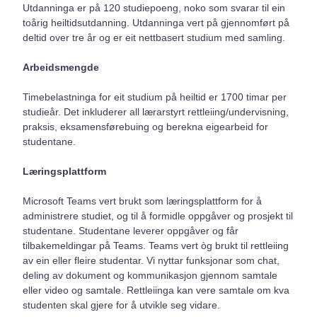
Utdanninga er på 120 studiepoeng, noko som svarar til ein
toårig heiltidsutdanning. Utdanninga vert på gjennomført på
deltid over tre år og er eit nettbasert studium med samling.
Arbeidsmengde
Timebelastninga for eit studium på heiltid er 1700 timar per
studieår. Det inkluderer all lærarstyrt rettleiing/undervisning,
praksis, eksamensførebuing og berekna eigearbeid for
studentane.
Læringsplattform
Microsoft Teams vert brukt som læringsplattform for å
administrere studiet, og til å formidle oppgåver og prosjekt til
studentane. Studentane leverer oppgåver og får
tilbakemeldingar på Teams. Teams vert òg brukt til rettleiing
av ein eller fleire studentar. Vi nyttar funksjonar som chat,
deling av dokument og kommunikasjon gjennom samtale
eller video og samtale. Rettleiinga kan vere samtale om kva
studenten skal gjere for å utvikle seg vidare.