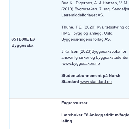
Bua K., Digernes, A. & Hansen, V. M.
(2019)
Byggesaken
. 7. utg. Sandefjo
Læremiddelforlaget AS.
Thune, T.E. (2020) Kvalitetsstyring o
HMS i bygg og anlegg. Oslo,
65TB00E E6
Byggenæringens forlag AS.
Byggesaka
J.Karlsen (2023)Byggesaksboka for
ansvarlig søker og byggsakstudenter
.
www.byggesaken.no
Studentabonnement på Norsk
Standard
www.standard.no
Fagressursar
Lærebøker E8 Anleggsdrift m/fagl
leiing