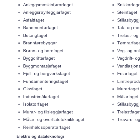
Anleggsmaskinførarfaget
Snikkarfage
Anleggsrøyrleggjarfaget
Steinfaget
Asfaltfaget
Stillasbygg
Banemontørfaget
Tak- og me
Betongfaget
Trelast- og
Brannførebyggar
Tømrarfage
Brønn- og borefaget
Veg- og an
Byggdriftarfaget
Vegdrift- o
Byggmontasjefaget
Ventilasjon
Fjell- og bergverksfaget
Feiarfaget
Fundamenteringsfaget
Limtreprod
Glasfaget
Murarfaget
Industrimålarfaget
Målarfaget
Isolatørfaget
Stillasbygg
Murar- og flisleggjarfaget
Trelastfage
Målar- og overflateteknikkfaget
Trevare- og
Reinhaldsoperatørfaget
Elektro og datateknologi