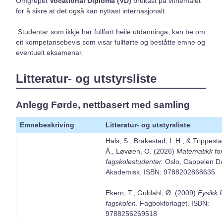
Omgrepet
Vocational Diploma (VD)
brukast på vitnemålet
for å sikre at det også kan nyttast internasjonalt.
Studentar som ikkje har fullført heile utdanninga, kan be om
eit kompetansebevis som visar fullførte og beståtte emne og
eventuelt eksamenar.
Litteratur- og utstyrsliste
Anlegg Førde, nettbasert med samling
Emnebeskriving
Litteratur- og utstyrsliste
Hals, S., Brakestad, I. H., & Trippesta
Å., Løvøen, O. (2026)
Matematikk fo
fagskolestudenter.
Oslo, Cappelen 
Akademisk. ISBN: 9788202868635
Ekern, T., Guldahl, Ø. (2009)
Fysikk f
fagskolen
. Fagbokforlaget. ISBN:
9788256269518