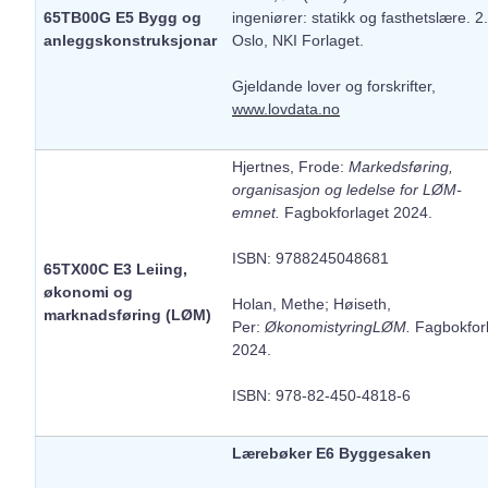
65TB00G E5 Bygg og
ingeniører: statikk og fasthetslære. 2.
anleggskonstruksjonar
Oslo, NKI Forlaget.
Gjeldande lover og forskrifter,
www.lovdata.no
Hjertnes, Frode:
Markedsføring,
organisasjon og ledelse for LØM-
emnet.
Fagbokforlaget 2024.
ISBN: 9788245048681
65TX00C E3 Leiing,
økonomi og
Holan, Methe; Høiseth,
marknadsføring (LØM)
Per:
ØkonomistyringLØM.
Fagbokfor
2024.
ISBN: 978-82-450-4818-6
Lærebøker E6 Byggesaken