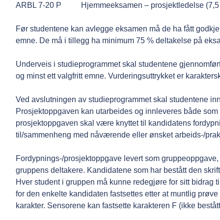
ARBL 7-20 P Hjemmeeksamen – prosjektledelse (7,5 
Før studentene kan avlegge eksamen må de ha fått godkjen
emne. De må i tillegg ha minimum 75 % deltakelse på eksa
Underveis i studieprogrammet skal studentene gjennomfør
og minst ett valgfritt emne. Vurderingsuttrykket er karakter
Ved avslutningen av studieprogrammet skal studentene i
Prosjektoppgaven kan utarbeides og innleveres både som
prosjektoppgaven skal være knyttet til kandidatens fordy
til/sammenheng med nåværende eller ønsket arbeids-/praks
Fordypnings-/prosjektoppgave levert som gruppeoppgave, vu
gruppens deltakere. Kandidatene som har bestått den skriftl
Hver student i gruppen må kunne redegjøre for sitt bidrag 
for den enkelte kandidaten fastsettes etter at muntlig prøv
karakter. Sensorene kan fastsette karakteren F (ikke bestått