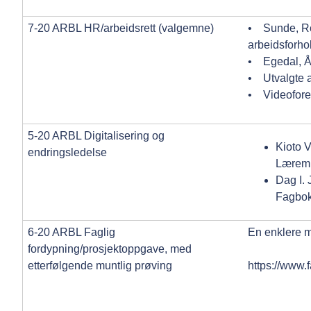
7-20 ARBL HR/arbeidsrett (valgemne)
• Sunde, Rolf
arbeidsforho
• Egedal, Å
• Utvalgte a
• Videofore
5-20 ARBL Digitalisering og
Kioto V
endringsledelse
Læremi
Dag I.
Fagbok
6-20 ARBL Faglig
En enklere m
fordypning/prosjektoppgave, med
etterfølgende muntlig prøving
https://www