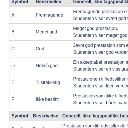
Symbol
Beskrivelse
Generell, ikke fagspesifik
Fremragende prestasjon so
A
Fremragende
Studenten viser svært god 
Meget god prestasjon.
B
Meget god
Studenten viser meget god
Jevnt god prestasjon som er
C
God
Studenten viser god vurder
En akseptabel prestasjon 
D
Nokså god
Studenten viser en viss gr
Prestasjonen tilfredsstille
E
Tilstrekkelig
Studenten viser liten vurd
Prestasjon som ikke tilfred
F
Ikke bestått
Studenten viser både mang
Symbol
Beskrivelse
Generell, ikke fagspesifikk bes
Prestasjon som tilfredsstiller d