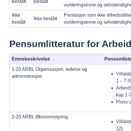
Bestått
Bestått
vurderingsevne og selvstendighe
Ikke
Prestasjon som ikke tilfredssti
Ikke bestått
bestått
vurderingsevne og selvstendighe
Pensumlitteratur for Arbei
Emnebeskrivelse
Pensumlist
1-20 ARBL Organisasjon, ledelse og
Villal
administrasjon
1 – 7 
Arbeids
kap 1-
Pluss 
2-20 ARBL Økonomistyring
Villal
12)