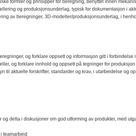
ske formler og prinsipper for beregning, benyttet innen mekani
lering og produksjonsunderlag, typisk for dokumentasjon i akt
ng av beregninger, 3D-modeller/produksjonsunderlag, i henhold t
 beregninger, og forklare oppsett og informasjon gitt i forbinde
ler, og forklare innhold og oppsett på tegninger for produksjo
yn til aktuelle forskrifter, standarder og krav, i utarbeidelse og
og delta i diskusjoner om god utforming av produkter, med utg
 i teamarbeid