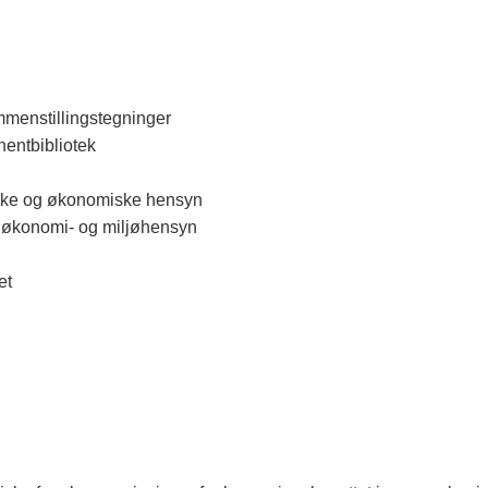
ammenstillingstegninger
nentbibliotek
kniske og økonomiske hensyn
s-, økonomi- og miljøhensyn
det
on