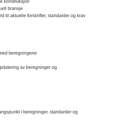
sk konstruksjon
uell bransje
il aktuelle forskrifter, standarder og krav
lse med beregningene
n
 oppdatering av beregninger og
angspunkt i beregninger, standarder og