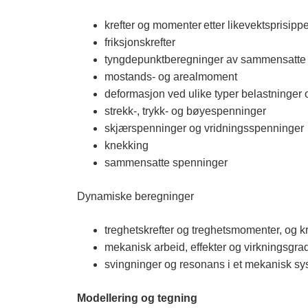
n
n
krefter og momenter etter likevektsprisipp
friksjonskrefter
l
tyngdepunktberegninger av sammensatte 
a
mostands- og arealmoment
deformasjon ved ulike typer belastninger 
n
strekk-, trykk- og bøyespenninger
d
skjærspenninger og vridningsspenninge
knekking
e
sammensatte spenninger
t
Dynamiske beregninger
treghetskrefter og treghetsmomenter, og 
mekanisk arbeid, effekter og virkningsgr
svingninger og resonans i et mekanisk syst
Modellering og tegning