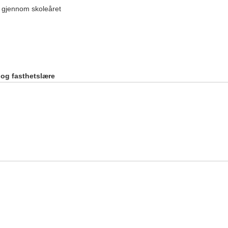
g gjennom skoleåret
 og fasthetslære