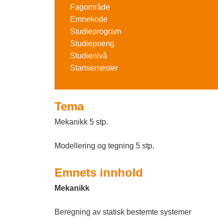
o
Fagområde
l
Emnekode
g
d
Studieprogram
F
i
Studiepoeng
n
a
Studienivå
Startsemester
g
g
s
Tema
k
Mekanikk 5 stp.
o
l
Modellering og tegning 5 stp.
e
Emnets innhold
n
Mekanikk
I
Beregning av statisk bestemte systemer