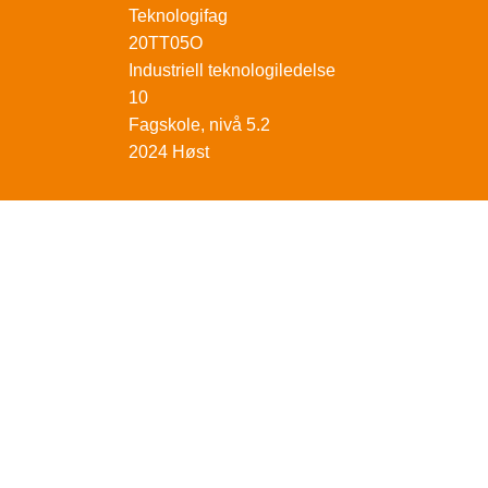
Teknologifag
20TT05O
Industriell teknologiledelse
10
Fagskole, nivå 5.2
2024 Høst