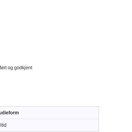
ført og godkjent
udieform
ltid