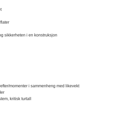
et
flater
og sikkerheten i en konstruksjon
r
krefter/momenter i sammenheng med likevekt
ader
em, kritisk turtall