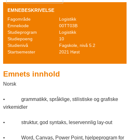
o
s
EMNEBESKRIVELSE
g
Fagområde
Logistikk
F
Emnekode
00TT03B
Studieprogram
Logistikk
a
Studiepoeng
10
Studienivå
Fagskole, nivå 5.2
g
Startsemester
2021 Høst
s
k
Emnets innhold
o
Norsk
l
• grammatikk, språklige, stilistiske og grafiske
e
virkemidler
n
• struktur, god syntaks, leservennlig lay-out
I
• Word, Canvas, Power Point, hjelpeprogram for