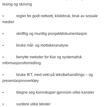
n
lesing og skriving
n
• regler for godt nettvett, kildebruk, bruk av sosiale
l
medier
a
• skriftlig og muntlig prosjektdokumentasjon
n
d
• bruke mål- og mottakeranalyse
e
• benytte metoder for klar og systematisk
t
informasjonsformidling
• bruke IKT, med vekt på tekstbehandlings – og
presentasjonsverktøy
• tilegne seg kunnskaper gjennom ulike kanaler
• vurdere ulike tekster