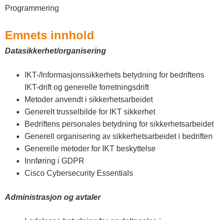
n
Programmering
n
Emnets innhold
l
Datasikkerhet/organisering
a
n
IKT-/Informasjonssikkerhets betydning for bedriftens
IKT-drift og generelle forretningsdrift
d
Metoder anvendt i sikkerhetsarbeidet
e
Generelt trusselbilde for IKT sikkerhet
Bedriftens personales betydning for sikkerhetsarbeidet
t
Generell organisering av sikkerhetsarbeidet i bedriften
Generelle metoder for IKT beskyttelse
Innføring i GDPR
Cisco Cybersecurity Essentials
Administrasjon og avtaler