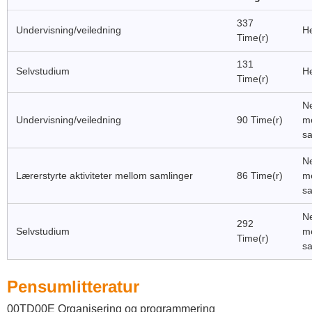
337
Undervisning/veiledning
He
Time(r)
131
Selvstudium
He
Time(r)
Ne
Undervisning/veiledning
90 Time(r)
m
sa
Ne
Lærerstyrte aktiviteter mellom samlinger
86 Time(r)
m
sa
Ne
292
Selvstudium
m
Time(r)
sa
Pensumlitteratur
00TD00E Organisering og programmering