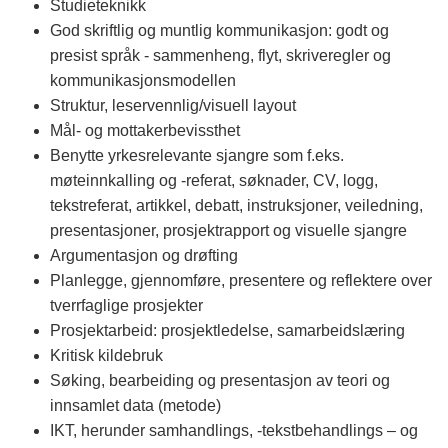
n
Studieteknikk
God skriftlig og muntlig kommunikasjon: godt og
n
presist språk - sammenheng, flyt, skriveregler og
l
kommunikasjonsmodellen
Struktur, leservennlig/visuell layout
a
Mål- og mottakerbevissthet
n
Benytte yrkesrelevante sjangre som f.eks.
møteinnkalling og -referat, søknader, CV, logg,
d
tekstreferat, artikkel, debatt, instruksjoner, veiledning,
e
presentasjoner, prosjektrapport og visuelle sjangre
Argumentasjon og drøfting
t
Planlegge, gjennomføre, presentere og reflektere over
tverrfaglige prosjekter
Prosjektarbeid: prosjektledelse, samarbeidslæring
Kritisk kildebruk
Søking, bearbeiding og presentasjon av teori og
innsamlet data (metode)
IKT, herunder samhandlings, -tekstbehandlings – og