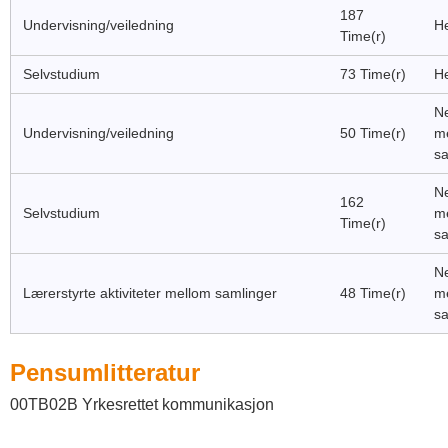
187
Undervisning/veiledning
He
Time(r)
Selvstudium
73 Time(r)
He
Ne
Undervisning/veiledning
50 Time(r)
m
sa
Ne
162
Selvstudium
m
Time(r)
sa
Ne
Lærerstyrte aktiviteter mellom samlinger
48 Time(r)
m
sa
Pensumlitteratur
00TB02B Yrkesrettet kommunikasjon