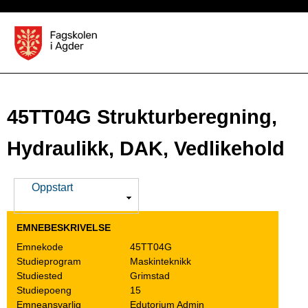
Hopp
til
S
hovedinnhold
t
u
d
45TT04G Strukturberegning,
i
Hydraulikk, DAK, Vedlikehold
e
k
V
Oppstart
i
a
s
EMNEBESKRIVELSE
t
Emnekode
45TT04G
Studieprogram
Maskinteknikk
a
Studiested
Grimstad
l
Studiepoeng
15
Emneansvarlig
Edutorium Admin