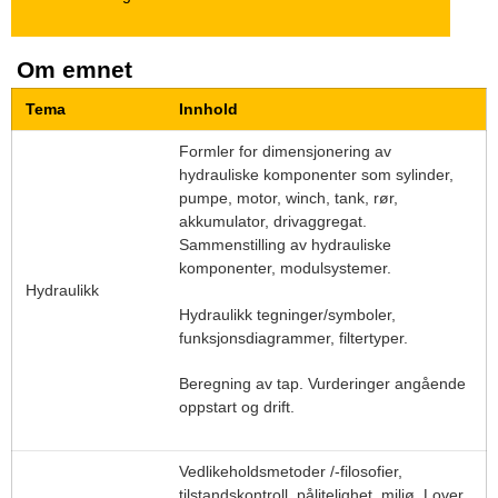
o
g
Om emnet
A
Tema
Innhold
g
Formler for dimensjonering av
d
hydrauliske komponenter som sylinder,
pumpe, motor, winch, tank, rør,
e
akkumulator, drivaggregat.
Sammenstilling av hydrauliske
r
komponenter, modulsystemer.
Hydraulikk
Hydraulikk tegninger/symboler,
funksjonsdiagrammer, filtertyper.
Beregning av tap. Vurderinger angående
oppstart og drift.
Vedlikeholdsmetoder /-filosofier,
tilstandskontroll, pålitelighet, miljø. Lover,