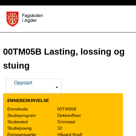
Hopp
til
S
hovedinnhold
t
u
d
00TM05B Lasting, lossing og
i
stuing
e
k
V
Oppstart
i
a
s
EMNEBESKRIVELSE
t
Emnekode
00TM05B
Studieprogram
Dekksoffiser
a
Studiested
Grimstad
l
Studiepoeng
32
Emneansvarlig
Håvard Knoll