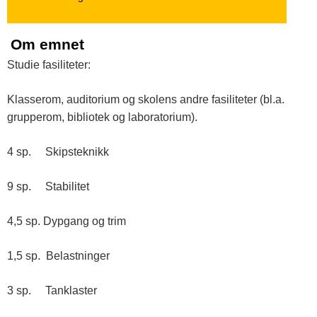
o
g
Om emnet
A
Studie fasiliteter:
g
Klasserom, auditorium og skolens andre fasiliteter (bl.a.
d
grupperom, bibliotek og laboratorium).
e
4 sp. Skipsteknikk
r
9 sp. Stabilitet
4,5 sp. Dypgang og trim
1,5 sp. Belastninger
3 sp. Tanklaster