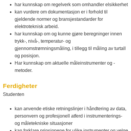
har kunnskap om regelverk som omhandler elsikkerhet
t
kan vurdere om dokumentasjon er i forhold til
gjeldende normer og bransjestandarder for
e
elektroteknisk arbeid.
har kunnskap om og kunne gjøre beregninger innen
l
trykk-, nivå-, temperatur- og
gjennomstrømningsmåling, i tillegg til måling av turtall
og posisjon.
e
Har kunnskap om aktuelle måleinstrumenter og -
metoder.
m
Ferdigheter
a
Studenten
r
kan anvende etiske retningslinjer i håndtering av data,
personvern og profesjonell atferd i instrumenterings-
og måletekniske situasjoner
k
kan forklare prinsippene for ulike instrumenter og velge