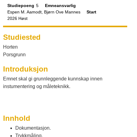
a
s
Studiepoeng
5
Emneansvarlig
Espen M. Aamodt, Bjørn Ove Mannes
Start
t
2026 Høst
a
Studiested
Horten
l
Porsgrunn
Introduksjon
o
Emnet skal gi grunnleggende kunnskap innen
g
instumentering og måleteknikk.
V
Innhold
e
Dokumentasjon.
Trykkmåling.