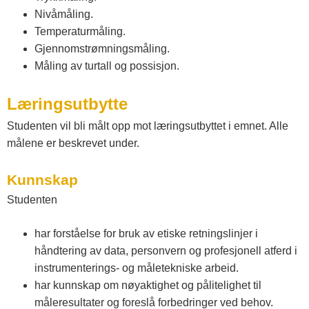
s
Nivåmåling.
Temperaturmåling.
t
Gjennomstrømningsmåling.
Måling av turtall og possisjon.
f
Læringsutbytte
o
Studenten vil bli målt opp mot læringsutbyttet i emnet. Alle
målene er beskrevet under.
l
Kunnskap
Studenten
d
har forståelse for bruk av etiske retningslinjer i
o
håndtering av data, personvern og profesjonell atferd i
instrumenterings- og måletekniske arbeid.
g
har kunnskap om nøyaktighet og pålitelighet til
måleresultater og foreslå forbedringer ved behov.