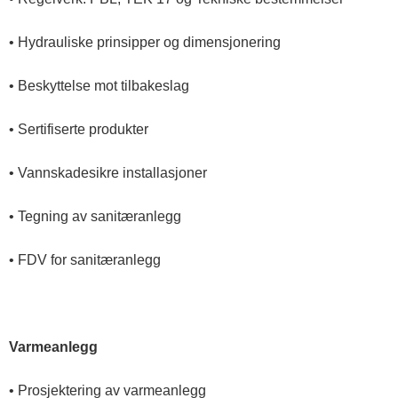
s
• Hydrauliske prinsipper og dimensjonering
t
• Beskyttelse mot tilbakeslag
f
• Sertifiserte produkter
o
• Vannskadesikre installasjoner
l
• Tegning av sanitæranlegg
• FDV for sanitæranlegg
d
o
Varmeanlegg
g
• Prosjektering av varmeanlegg