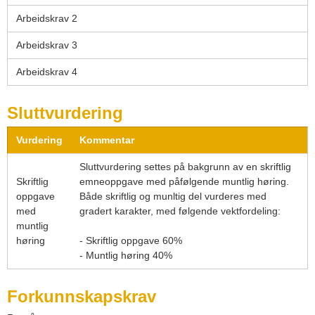
Arbeidskrav 2
Arbeidskrav 3
Arbeidskrav 4
Sluttvurdering
Vurdering
Kommentar
Sluttvurdering settes på bakgrunn av en skriftlig
Skriftlig
emneoppgave med påfølgende muntlig høring.
oppgave
Både skriftlig og munltig del vurderes med
med
gradert karakter, med følgende vektfordeling:
muntlig
høring
- Skriftlig oppgave 60%
- Muntlig høring 40%
Forkunnskapskrav