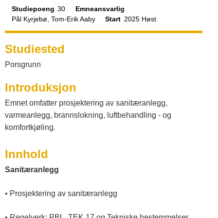
a
s
Studiepoeng
30
Emneansvarlig
Pål Kyrjebø, Tom-Erik Aaby
Start
2025 Høst
t
Studiested
a
Porsgrunn
l
Introduksjon
Emnet omfatter prosjektering av sanitæranlegg,
o
varmeanlegg, brannslokning, luftbehandling - og
komfortkjøling.
g
Innhold
V
Sanitæranlegg
e
• Prosjektering av sanitæranlegg
• Regelverk: PBL, TEK 17 og Tekniske bestemmelser