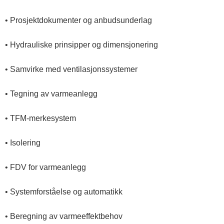
t
• Prosjektdokumenter og anbudsunderlag
e
• Hydrauliske prinsipper og dimensjonering
l
• Samvirke med ventilasjonssystemer
• Tegning av varmeanlegg
e
• TFM-merkesystem
m
• Isolering
a
• FDV for varmeanlegg
r
• Systemforståelse og automatikk
k
• Beregning av varmeeffektbehov