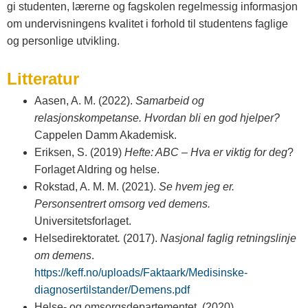
gi studenten, lærerne og fagskolen regelmessig informasjon
om undervisningens kvalitet i forhold til studentens faglige
og personlige utvikling.
Litteratur
Aasen, A. M. (2022).
Samarbeid og
relasjonskompetanse. Hvordan bli en god hjelper?
Cappelen Damm Akademisk.
Eriksen, S. (2019)
Hefte: ABC – Hva er viktig for deg
?
Forlaget Aldring og helse.
Rokstad, A. M. M. (2021).
Se hvem jeg er.
Personsentrert omsorg ved demens.
Universitetsforlaget.
Helsedirektoratet
.
(2017).
Nasjonal faglig retningslinje
om demens
.
https://keff.no/uploads/Faktaark/Medisinske-
diagnosertilstander/Demens.pdf
Helse- og omsorgsdepartementet. (2020).