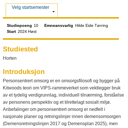
a
V
Velg startsemester
t
i
s
Studiepoeng
10
Emneansvarlig
Hilde Eide Tørring
a
Start
2024 Høst
l
Studiested
Horten
o
Introduksjon
g
Personsentrert omsorg er en omsorgsfilosofi og bygger på
Kitwoods teori om VIPS-rammeverket som vektlegger bruk
av et tydelig verdigrunnlag, individuell tilnærming, forståelse
V
av personens perspektiv og et tilrettelagt sosialt miljø.
Anbefalinger om personsentrert omsorg er nedfelt i
e
nasjonale planer og retningslinjer innen demensomsorgen
(Demensretningslinjen 2017 og Demensplan 2025), men