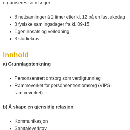
organiseres som følger:
t
8 nettsamlinger á 2 timer etter kl. 12 på en fast ukedag
e
3 fysiske samlingsdager fra kl. 09-15
Egeninnsats og veiledning
3 studiekrav
l
Innhold
e
a)
Grunnlagstenkning
m
Personsentrert omsorg som verdigrunnlag
Rammeverket for personsentrert omsorg (VIPS-
a
rammeverket)
b) Å skape en gjensidig relasjon
r
Kommunikasjon
k
Samtaleverktøy