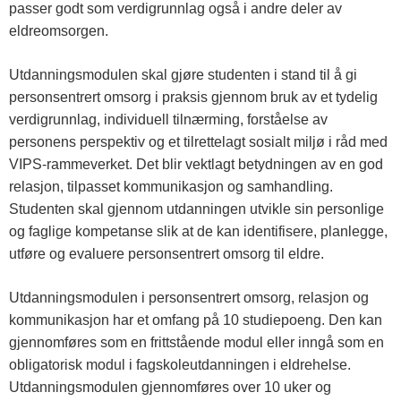
s
passer godt som verdigrunnlag også i andre deler av
eldreomsorgen.
t
Utdanningsmodulen skal gjøre studenten i stand til å gi
personsentrert omsorg i praksis gjennom bruk av et tydelig
f
verdigrunnlag, individuell tilnærming, forståelse av
personens perspektiv og et tilrettelagt sosialt miljø i råd med
o
VIPS-rammeverket. Det blir vektlagt betydningen av en god
relasjon, tilpasset kommunikasjon og samhandling.
Studenten skal gjennom utdanningen utvikle sin personlige
l
og faglige kompetanse slik at de kan identifisere, planlegge,
utføre og evaluere personsentrert omsorg til eldre.
d
Utdanningsmodulen i personsentrert omsorg, relasjon og
o
kommunikasjon har et omfang på 10 studiepoeng. Den kan
gjennomføres som en frittstående modul eller inngå som en
obligatorisk modul i fagskoleutdanningen i eldrehelse.
g
Utdanningsmodulen gjennomføres over 10 uker og