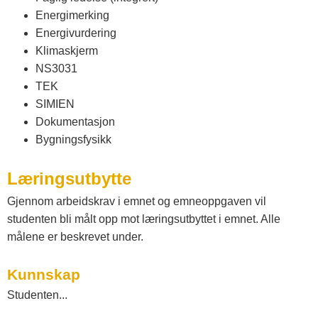
s
Energimerking
Energivurdering
t
Klimaskjerm
NS3031
TEK
f
SIMIEN
Dokumentasjon
o
Bygningsfysikk
l
Læringsutbytte
Gjennom arbeidskrav i emnet og emneoppgaven vil
d
studenten bli målt opp mot læringsutbyttet i emnet. Alle
målene er beskrevet under.
o
Kunnskap
g
Studenten...