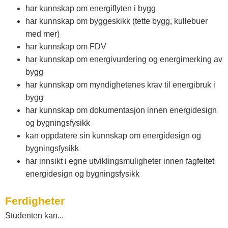
har kunnskap om energiflyten i bygg
t
har kunnskap om byggeskikk (tette bygg, kullebuer
med mer)
e
har kunnskap om FDV
har kunnskap om energivurdering og energimerking av
l
bygg
har kunnskap om myndighetenes krav til energibruk i
bygg
e
har kunnskap om dokumentasjon innen energidesign
og bygningsfysikk
m
kan oppdatere sin kunnskap om energidesign og
bygningsfysikk
a
har innsikt i egne utviklingsmuligheter innen fagfeltet
energidesign og bygningsfysikk
r
Ferdigheter
Studenten kan...
k