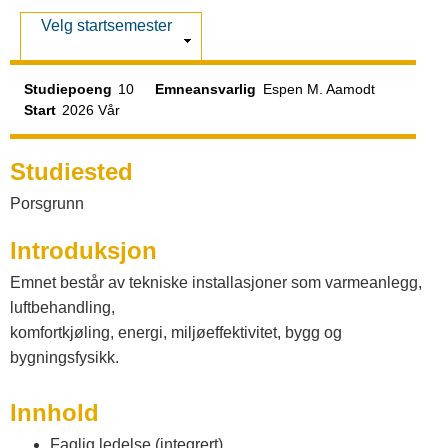
a
V
Velg startsemester
t
i
s
Studiepoeng
10
Emneansvarlig
Espen M. Aamodt
a
Start
2026 Vår
l
Studiested
Porsgrunn
o
Introduksjon
g
Emnet består av tekniske installasjoner som varmeanlegg,
luftbehandling,
komfortkjøling, energi, miljøeffektivitet, bygg og
V
bygningsfysikk.
e
Innhold
Faglig ledelse (integrert)