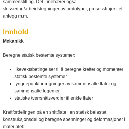
sammenstilling. Det innebærer også
s
skissering/arbeidstegninger av prototyper, prosesslinjer i et
anlegg m.m.
t
Innhold
f
Mekanikk
o
Beregne statisk bestemte systemer:
l
likevektsbetingelser til å beregne krefter og momenter i
statisk bestemte systemer
tyngdepunktberegninger av sammensatte flater og
d
sammensatte legemer
statiske tverrsnittsverdier til enkle flater
o
Kraftfordelingen på en snittflate i en statisk belastet
g
konstruksjonsdel og beregne spenninger og deformasjoner i
materialet: