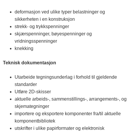
t
deformasjon ved ulike typer belastninger og
sikkerheten i en konstruksjon
e
strekk- og trykkspenninger
skjærspenninger, bøyespenninger og
l
vridningsspenninger
knekking
e
Teknisk dokumentasjon
m
Utarbeide tegningsunderlag i forhold til gjeldende
standarder
a
Utføre 2D-skisser
aktuelle arbeids-, sammenstillings-, arrangements-, og
skjemategninger
r
importere og eksportere komponenter fra/til aktuelle
komponentbibliotek
k
utskrifter i ulike papirformater og elektronisk