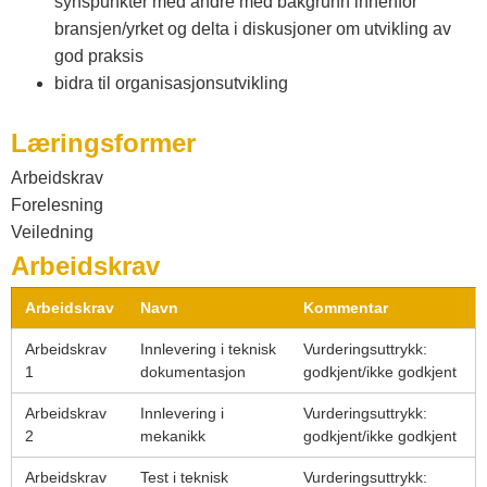
synspunkter med andre med bakgrunn innenfor
bransjen/yrket og delta i diskusjoner om utvikling av
god praksis
bidra til organisasjonsutvikling
Læringsformer
Arbeidskrav
Forelesning
Veiledning
Arbeidskrav
Arbeidskrav
Navn
Kommentar
Arbeidskrav
Innlevering i teknisk
Vurderingsuttrykk:
1
dokumentasjon
godkjent/ikke godkjent
Arbeidskrav
Innlevering i
Vurderingsuttrykk:
2
mekanikk
godkjent/ikke godkjent
Arbeidskrav
Test i teknisk
Vurderingsuttrykk: