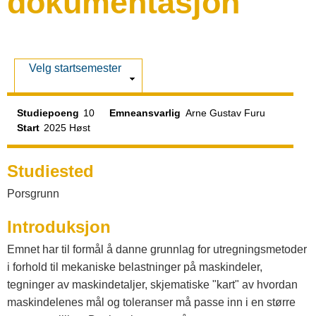
dokumentasjon
a
t
V
Velg startsemester
a
i
s
Studiepoeng
10
Emneansvarlig
Arne Gustav Furu
l
Start
2025 Høst
o
Studiested
Porsgrunn
g
Introduksjon
V
Emnet har til formål å danne grunnlag for utregningsmetoder
i forhold til mekaniske belastninger på maskindeler,
e
tegninger av maskindetaljer, skjematiske "kart" av hvordan
maskindelenes mål og toleranser må passe inn i en større