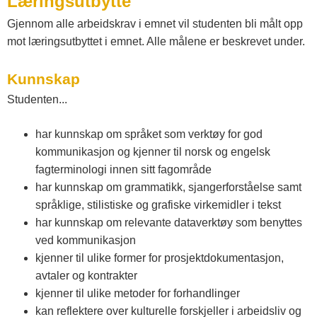
Læringsutbytte
t
Gjennom alle arbeidskrav i emnet vil studenten bli målt opp
mot læringsutbyttet i emnet. Alle målene er beskrevet under.
e
Kunnskap
l
Studenten...
har kunnskap om språket som verktøy for god
e
kommunikasjon og kjenner til norsk og engelsk
fagterminologi innen sitt fagområde
m
har kunnskap om grammatikk, sjangerforståelse samt
språklige, stilistiske og grafiske virkemidler i tekst
a
har kunnskap om relevante dataverktøy som benyttes
ved kommunikasjon
kjenner til ulike former for prosjektdokumentasjon,
r
avtaler og kontrakter
kjenner til ulike metoder for forhandlinger
k
kan reflektere over kulturelle forskjeller i arbeidsliv og