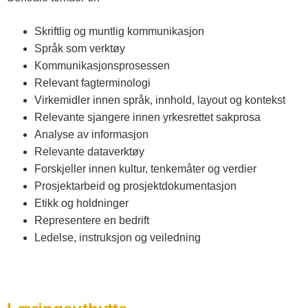
s
Skriftlig og muntlig kommunikasjon
t
Språk som verktøy
Kommunikasjonsprosessen
Relevant fagterminologi
f
Virkemidler innen språk, innhold, layout og kontekst
Relevante sjangere innen yrkesrettet sakprosa
o
Analyse av informasjon
Relevante dataverktøy
l
Forskjeller innen kultur, tenkemåter og verdier
Prosjektarbeid og prosjektdokumentasjon
Etikk og holdninger
d
Representere en bedrift
Ledelse, instruksjon og veiledning
o
g