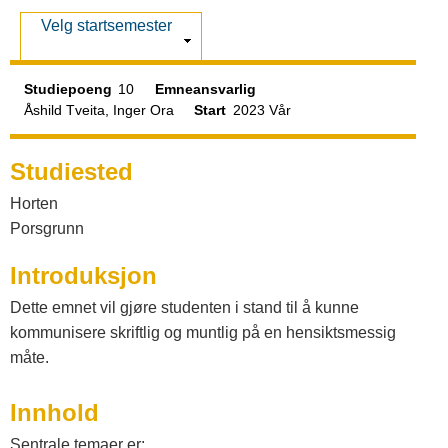
a
V
Velg startsemester
t
i
s
Studiepoeng
10
Emneansvarlig
a
Åshild Tveita, Inger Ora
Start
2023 Vår
l
Studiested
Horten
o
Porsgrunn
Introduksjon
g
Dette emnet vil gjøre studenten i stand til å kunne
kommunisere skriftlig og muntlig på en hensiktsmessig
V
måte.
e
Innhold
Sentrale temaer er: