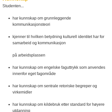
s
Studenten...
t
har kunnskap om grunnleggende
kommunikasjonsteori
f
kjenner til hvilken betydning kulturell identitet har for
samarbeid og kommunikasjon
o
på arbeidsplassen
l
har kunnskap om engelske faguttrykk som anvendes
innenfor eget fagområde
d
har kunnskap om sentrale retoriske begreper og
o
virkemidler
g
har kunnskap om kildebruk etter standard for høyere
utdanning