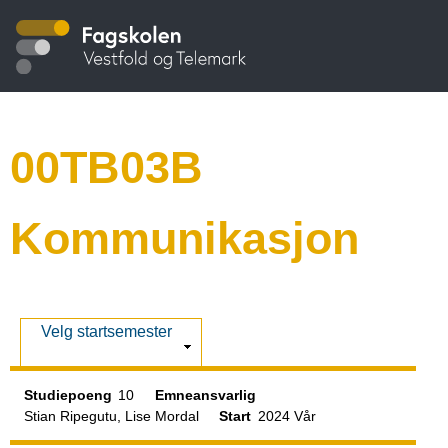
Hopp
S
til
hovedinnhold
t
u
00TB03B
d
Kommunikasjon
i
e
V
Velg startsemester
i
k
s
Studiepoeng
10
Emneansvarlig
Stian Ripegutu, Lise Mordal
Start
2024 Vår