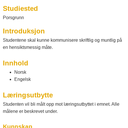
a
Studiested
t
Porsgrunn
Introduksjon
a
Studentene skal kunne kommunisere skriftlig og muntlig på
l
en hensiktsmessig måte.
Innhold
o
Norsk
Engelsk
g
Læringsutbytte
V
Studenten vil bli målt opp mot læringsutbyttet i emnet. Alle
målene er beskrevet under.
e
Kunnskap