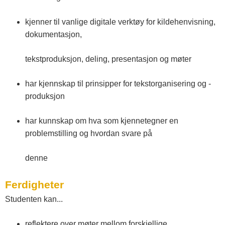
t
kjenner til vanlige digitale verktøy for kildehenvisning,
dokumentasjon,
e
tekstproduksjon, deling, presentasjon og møter
l
har kjennskap til prinsipper for tekstorganisering og -
produksjon
e
har kunnskap om hva som kjennetegner en
m
problemstilling og hvordan svare på
a
denne
Ferdigheter
r
Studenten kan...
k
reflektere over møter mellom forskjellige