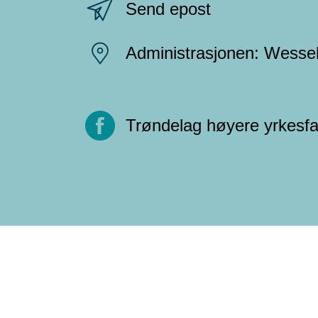
Send epost
Administrasjonen: Wessel
Trøndelag høyere yrkesf