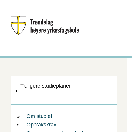
Hopp
til
hovedin
V
Tidligere studieplaner
i
Innholdsfortegnelse
s
Om studiet
Opptakskrav