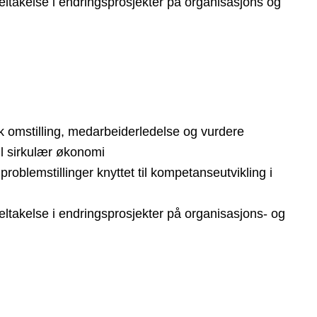
deltakelse i endringsprosjekter på organisasjons og
sk omstilling, medarbeiderledelse og vurdere
til sirkulær økonomi
problemstillinger knyttet til kompetanseutvikling i
eltakelse i endringsprosjekter på organisasjons- og