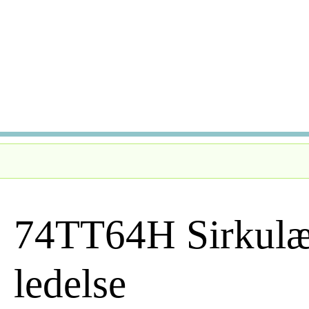
Hopp
til
hovedinnhold
74TT64H Sirkulær
ledelse