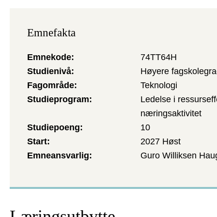
Emnefakta
Emnekode
74TT64H
Studienivå
Høyere fagskolegrad
Fagområde
Teknologi
Studieprogram
Ledelse i ressurseff
næringsaktivitet
Studiepoeng
10
Start
2027 Høst
Emneansvarlig
Guro Williksen Hau
Læringsutbytte