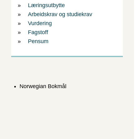
s
Læringsutbytte
m
Arbeidskrav og studiekrav
Vurdering
e
Fagstoff
l
Pensum
d
i
n
Norwegian Bokmål
g