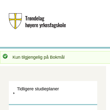
S
Kun tilgjengelig på Bokmål
t
a
t
V
Tidligere studieplaner
i
u
Innholdsfortegnelse
s