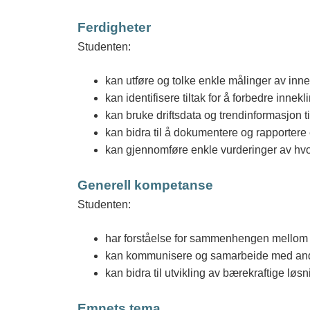
l
Ferdigheter
Studenten:
o
kan utføre og tolke enkle målinger av in
kan identifisere tiltak for å forbedre inne
kan bruke driftsdata og trendinformasjon t
kan bidra til å dokumentere og rapportere
kan gjennomføre enkle vurderinger av hvor
Generell kompetanse
Studenten:
har forståelse for sammenhengen mellom i
kan kommunisere og samarbeide med andre
kan bidra til utvikling av bærekraftige løs
Emnets tema