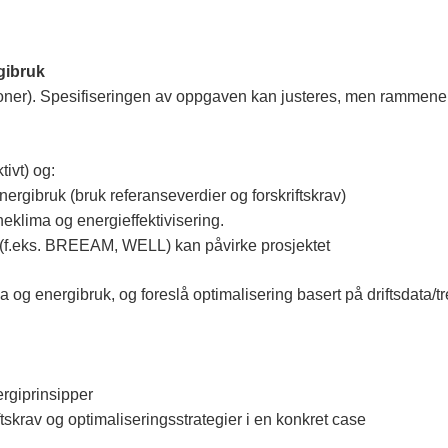
gibruk
soner). Spesifiseringen av oppgaven kan justeres, men rammene v
tivt) og:
rgibruk (bruk referanseverdier og forskriftskrav)
inneklima og energieffektivisering.
r (f.eks. BREEAM, WELL) kan påvirke prosjektet
 og energibruk, og foreslå optimalisering basert på driftsdata/
ergiprinsipper
tskrav og optimaliseringsstrategier i en konkret case