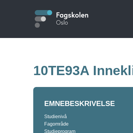
Hopp
til
S
hovedinnhold
t
u
d
10TE93A Innekl
i
e
EMNEBESKRIVELSE
Studienivå
k
Fagområde
Studieprogram