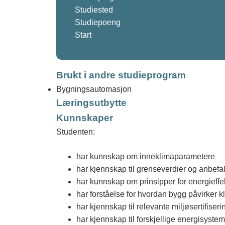
a
Studiested
Studiepoeng
t
Start
a
Brukt i andre studieprogram
Bygningsautomasjon
l
Læringsutbytte
Kunnskaper
o
Studenten:
g
har kunnskap om inneklimaparametere
har kjennskap til grenseverdier og anbefal
O
har kunnskap om prinsipper for energieff
har forståelse for hvordan bygg påvirker k
s
har kjennskap til relevante miljøsertifiser
har kjennskap til forskjellige energisyste