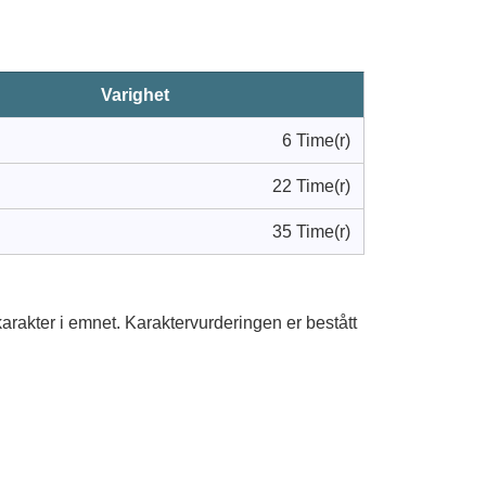
Varighet
6 Time(r)
22 Time(r)
35 Time(r)
rakter i emnet. Karaktervurderingen er bestått