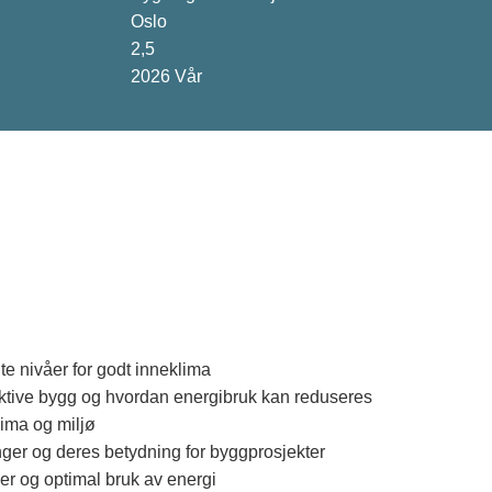
Oslo
2,5
2026 Vår
te nivåer for godt inneklima
ektive bygg og hvordan energibruk kan reduseres
lima og miljø
inger og deres betydning for byggprosjekter
mer og optimal bruk av energi