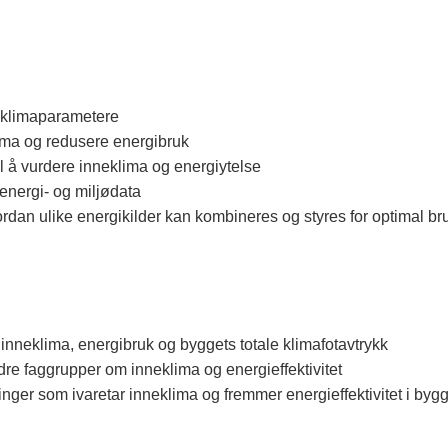
neklimaparametere
klima og redusere energibruk
il å vurdere inneklima og energiytelse
 energi- og miljødata
dan ulike energikilder kan kombineres og styres for optimal br
nneklima, energibruk og byggets totale klimafotavtrykk
 faggrupper om inneklima og energieffektivitet
ninger som ivaretar inneklima og fremmer energieffektivitet i byg