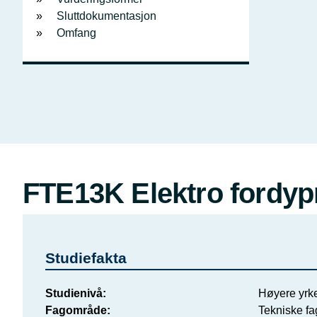
Sluttdokumentasjon
Omfang
FTE13K Elektro fordypn
Studiefakta
Studienivå
Høyere yrke
Fagområde
Tekniske fa