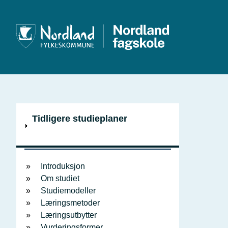
Hopp
til
hovedi
V
Tidligere studieplaner
i
Innholdsfortegnelse
s
Introduksjon
Om studiet
Studiemodeller
Læringsmetoder
Læringsutbytter
Vurderingsformer