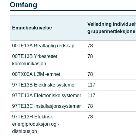
Omfang
Veiledning individuelt
Emnebeskrivelse
grupper/nettleksjone
00TE13A Realfaglig redskap
78
00TE13B Yrkesrettet
78
kommunikasjon
00TX00A LØM -emnet
78
97TE13B Elektriske systemer
117
97TE13A Elektroniske systemer
117
97TE13C Installasjonssystemer
78
97TE13H Elektrisk
78
energiproduksjon og -
distribusjon