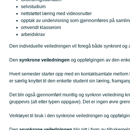
selvstudium
nettstøttet læring med videosnutter
opptak av undervisning som gjennomføres på samling
omvendt klasserom
arbeidskrav
Den individuelle veiledningen vil foregå både synkront og 
Den
synkrone veiledningen
og oppfølgingen av den enkelte
Hvert semester starter opp med en kontaktsamtale mellom
er særlig knyttet til den enkelte student sin læring, framga
Det blir også gjennomført muntlig og synkron veiledning knyt
gruppevis (alt etter typen oppgave). Det er ingen øvre gren
Verktøyet til bruk i den synkrone veiledningen og oppfølg
Den
asynkrone veiledningen
blir gitt i form av tilbakem