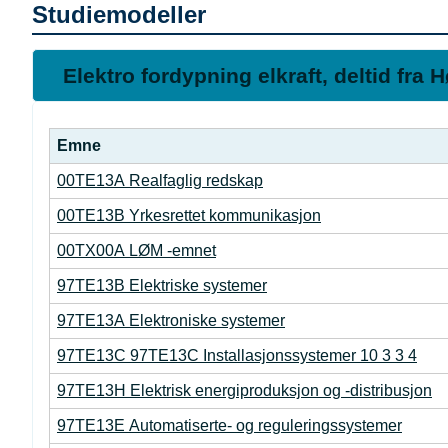
Studiemodeller
S
Elektro fordypning elkraft, deltid fra 
k
j
Emne
u
00TE13A Realfaglig redskap
l
00TE13B Yrkesrettet kommunikasjon
00TX00A LØM -emnet
97TE13B Elektriske systemer
97TE13A Elektroniske systemer
97TE13C 97TE13C Installasjonssystemer 10 3 3 4
97TE13H Elektrisk energiproduksjon og -distribusjon
97TE13E Automatiserte- og reguleringssystemer