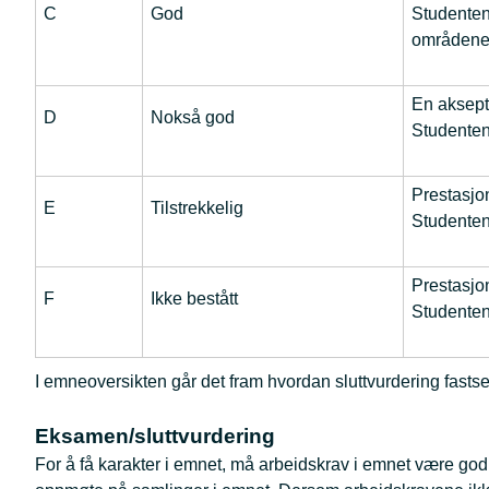
C
God
Studenten
områdene
En aksept
D
Nokså god
Studenten
Prestasjon
E
Tilstrekkelig
Studenten
Prestasjon
F
Ikke bestått
Studenten
I emneoversikten går det fram hvordan sluttvurdering fasts
Eksamen/sluttvurdering
For å få karakter i emnet, må arbeidskrav i emnet være godkje