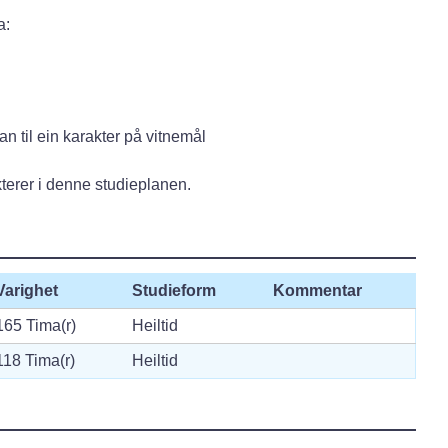
a:
n til ein karakter på vitnemål
akterer i denne studieplanen.
Varighet
Studieform
Kommentar
165 Tima(r)
Heiltid
118 Tima(r)
Heiltid