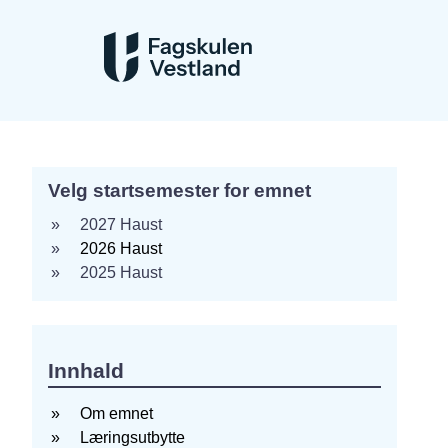
H
Velg startsemester for emnet
i
2027 Haust
d
2026 Haust
e
2025 Haust
Innhald
Om emnet
Læringsutbytte