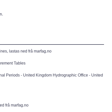
n.
es, lastas ned frå marfag.no
troleum Measurement Tables
al Periods - United Kingdom Hydrographic Office - United
ed frå marfag.no