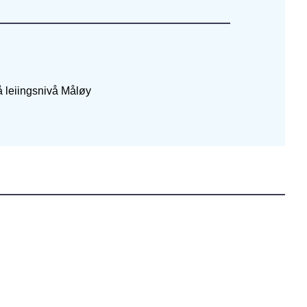
å leiingsnivå Måløy