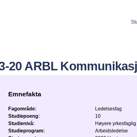
Hopp
til
St
hovedinnhold
3-20 ARBL Kommunikas
Emnefakta
Fagområde
Ledelsesfag
Studiepoeng
10
Studienivå
Høyere yrkesfaglig 
Studieprogram
Arbeidsledelse