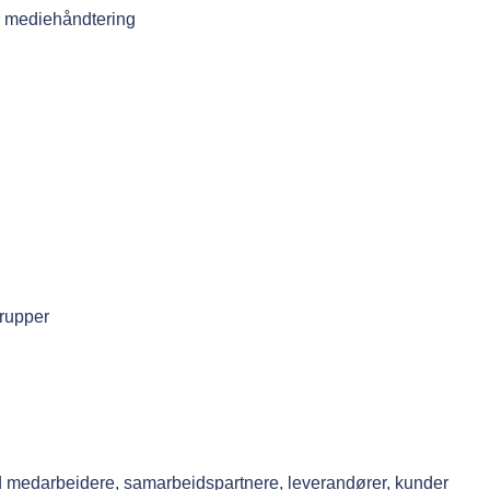
r mediehåndtering
grupper
d medarbeidere, samarbeidspartnere, leverandører, kunder