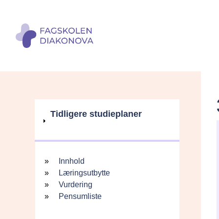
V
Tidligere studieplaner
i
Innhold
s
Innhold
Læringsutbytte
Vurdering
Pensumliste