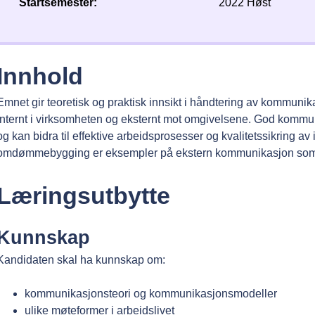
Startsemester
2022 Høst
Innhold
Emnet gir teoretisk og praktisk innsikt i håndtering av kommun
internt i virksomheten og eksternt mot omgivelsene. God kommun
og kan bidra til effektive arbeidsprosesser og kvalitetssikring a
omdømmebygging er eksempler på ekstern kommunikasjon som k
Læringsutbytte
Kunnskap
Kandidaten skal ha kunnskap om:
kommunikasjonsteori og kommunikasjonsmodeller
ulike møteformer i arbeidslivet