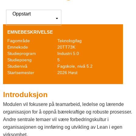
o
g
V
Oppstart
i
F
s
EMNEBESKRIVELSE
a
Fagområde
Teknologifag
g
Emnekode
20TT73K
Studieprogram
Industri 5.0
s
Studiepoeng
5
Studienivå
Fagskole, nivå 5.2
k
Startsemester
2026 Høst
o
l
Introduksjon
e
Modulen vil fokusere på teamarbeid, ledelse og lærende
organisasjon for å oppnå bærekraftige og robuste prosesser.
n
Andre sentrale temaer vil være forbedringskultur i
I
organisasjonen og innføring og utvikling av Lean i egen
virksomhet.