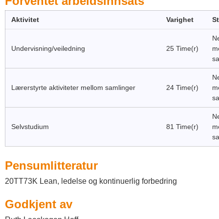
Forventet arbeidsinnsats
Aktivitet
Varighet
S
Ne
Undervisning/veiledning
25 Time(r)
m
sa
Ne
Lærerstyrte aktiviteter mellom samlinger
24 Time(r)
m
sa
Ne
Selvstudium
81 Time(r)
m
sa
Pensumlitteratur
20TT73K Lean, ledelse og kontinuerlig forbedring
Godkjent av