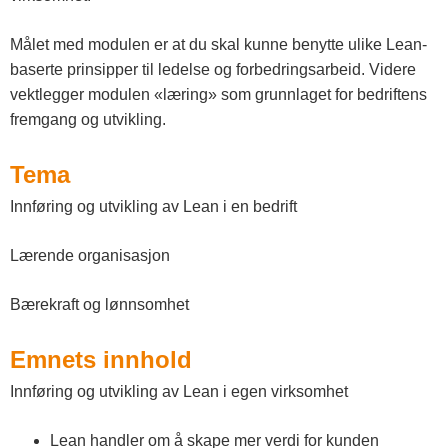
n
n
Målet med modulen er at du skal kunne benytte ulike Lean-
baserte prinsipper til ledelse og forbedringsarbeid. Videre
l
vektlegger modulen «læring» som grunnlaget for bedriftens
a
fremgang og utvikling.
n
Tema
d
Innføring og utvikling av Lean i en bedrift
e
Lærende organisasjon
t
Bærekraft og lønnsomhet
Emnets innhold
Innføring og utvikling av Lean i egen virksomhet
Lean handler om å skape mer verdi for kunden