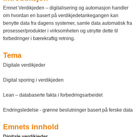
n
Emnet Verdikjeden – digitalisering og automasjon handler
n
om hvordan en basert på verdikjedetankegangen kan
l
benytte data fra dagens systemer, samle data automatisk fra
prosesser/produkter i virksomheten og utnytte dette til
a
forbedringer i bærekraftig retning.
n
Tema
d
Digitale verdikjeder
e
t
Digital sporing i verdikjeden
Lean – databaserte fakta i forbedringsarbeidet
Endringsledelse - grønne beslutninger basert på ferske data
Emnets innhold
Digitale verdikjeder