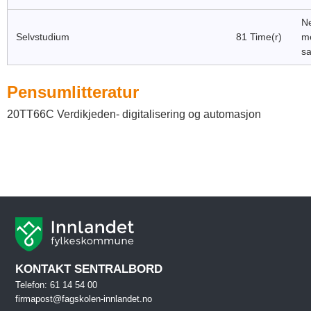
Ne
Selvstudium
81 Time(r)
m
sa
Pensumlitteratur
20TT66C Verdikjeden- digitalisering og automasjon
KONTAKT SENTRALBORD
Telefon: 61 14 54 00
firmapost@fagskolen-innlandet.no