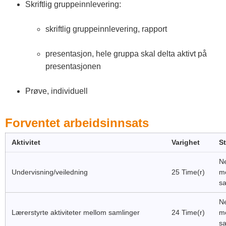
Skriftlig gruppeinnlevering:
skriftlig gruppeinnlevering, rapport
presentasjon, hele gruppa skal delta aktivt på
presentasjonen
Prøve, individuell
Forventet arbeidsinnsats
Aktivitet
Varighet
S
Ne
Undervisning/veiledning
25 Time(r)
m
sa
Ne
Lærerstyrte aktiviteter mellom samlinger
24 Time(r)
m
sa