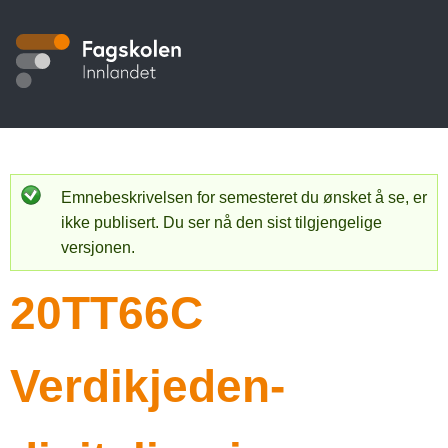
Hopp
til
S
hovedinnhold
t
u
d
i
Emnebeskrivelsen for semesteret du ønsket å se, er
S
ikke publisert. Du ser nå den sist tilgjengelige
e
t
versjonen.
a
k
20TT66C
t
a
u
t
s
Verdikjeden-
a
m
l
e