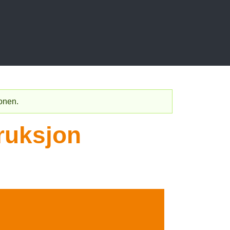
jonen.
ruksjon