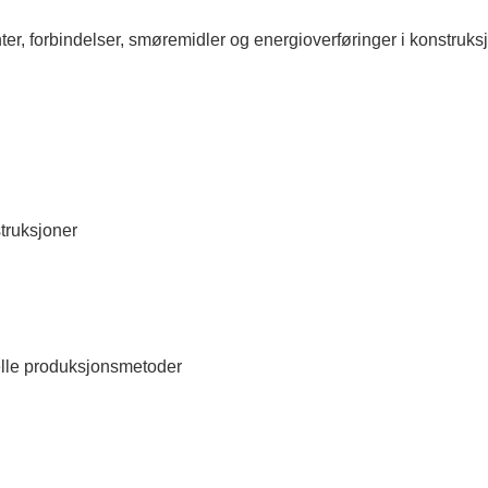
r, forbindelser, smøremidler og energioverføringer i konstruks
truksjoner
elle produksjonsmetoder