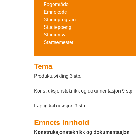
o
Fagområde
l
Emnekode
g
d
Studieprogram
F
i
Studiepoeng
n
a
Studienivå
Startsemester
g
g
s
Tema
k
Produktutvikling 3 stp.
o
l
Konstruksjonsteknikk og dokumentasjon 9 stp.
e
Faglig kalkulasjon 3 stp.
n
Emnets innhold
I
Konstruksjonsteknikk
og dokumentasjon