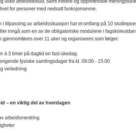
, og ulike arbeidstilbud, samt initiere og opprettholde meningsfu
slivet for personer med nedsatt funksjonsevne.
i tilpassing av arbeidssituasjon har et omfang på 10 studiep
eller inngå som en av de obligatoriske modulene i fagskoleutdann
gjennomføres over 11 uker og organiseres som følger:
r á 3 timer på dagtid en fast ukedag.
gende fysiske samlingsdager fra kl. 09.00 - 15.00
g veiledning
eid – en viktig del av hverdagen
av arbeidsmestring
tigheter