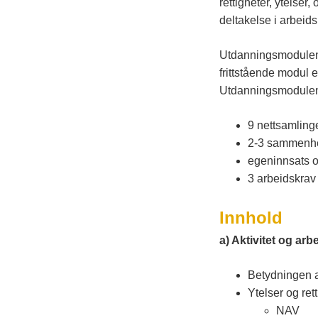
rettigheter, ytelser
s
deltakelse i arbeid
Utdanningsmodulen 
t
frittstående modul 
Utdanningsmodulen 
f
9 nettsamlinge
o
2-3 sammenhen
egeninnsats o
3 arbeidskrav
l
Innhold
d
a) Aktivitet og arb
o
Betydningen 
Ytelser og ret
g
NAV