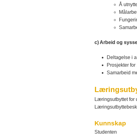
k
Å utnytt
Målarbe
Fungeri
Samarbe
c) Arbeid og sysse
Deltagelse i a
Prosjekter for
Samarbeid med
Læringsutby
Læringsutbyttet fo
Læringsutbyttebeskr
Kunnskap
Studenten