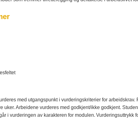
mer
sfeltet
urderes med utgangspunkt i vurderingskriterier for arbeidskrav. 
re uker. Arbeidene vurderes med godkjent/ikke godkjent. Student
år i vurderingen av karakteren for modulen. Vurderingsuttrykk fo