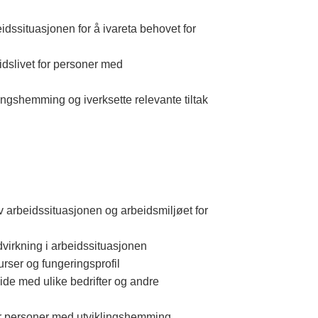
idssituasjonen for å ivareta behovet for
idslivet for personer med
lingshemming og iverksette relevante tiltak
av arbeidssituasjonen og arbeidsmiljøet for
dvirkning i arbeidssituasjonen
surser og fungeringsprofil
ide med ulike bedrifter og andre
for personer med utviklingshemming