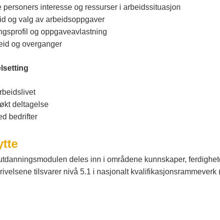
e personers interesse og ressurser i arbeidssituasjon
id og valg av arbeidsoppgaver
ngsprofil og oppgaveavlastning
id og overganger
lsetting
rbeidslivet
 økt deltagelse
 bedrifter
tte
r utdanningsmodulen deles inn i områdene kunnskaper, ferdighe
ivelsene tilsvarer nivå 5.1 i nasjonalt kvalifikasjonsrammeverk