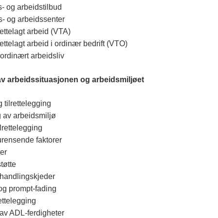
ts- og arbeidstilbud
ts- og arbeidssenter
lrettelagt arbeid (VTA)
rettelagt arbeid i ordinær bedrift (VTO)
 ordinært arbeidsliv
 av arbeidssituasjonen og arbeidsmiljøet
 tilrettelegging
 av arbeidsmiljø
ilrettelegging
urensende faktorer
er
støtte
 handlingskjeder
og prompt-fading
rettelegging
av ADL-ferdigheter