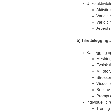
Ulike aktivite
t
Aktivite
Varig ti
Varig til
e
Arbeid i
l
b) Tilrettelegging
e
Kartlegging og
Mestring
Fysisk t
m
Miljøfor
Stressor
a
Visuell 
Bruk av
r
Prompt 
Individuell til
Trening 