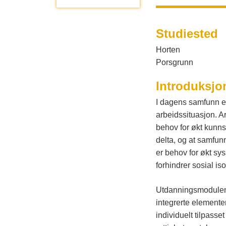
a
l
d
Studiested
t
i
Horten
n
a
Porsgrunn
g
Introduksjo
l
I dagens samfunn e
arbeidssituasjon. Ar
o
behov for økt kunns
delta, og at samfun
g
er behov for økt sys
forhindrer sosial is
V
Utdanningsmodulen i
integrerte elemente
e
individuelt tilpass