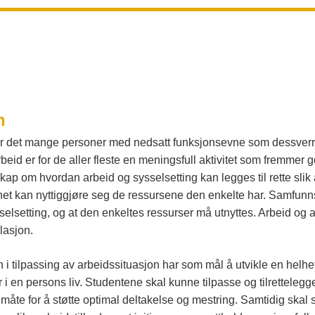
n
r det mange personer med nedsatt funksjonsevne som dessverre 
beid er for de aller fleste en meningsfull aktivitet som fremmer 
kap om hvordan arbeid og sysselsetting kan legges til rette sli
net kan nyttiggjøre seg de ressursene den enkelte har. Samfunnsu
selsetting, og at den enkeltes ressurser må utnyttes. Arbeid og a
olasjon.
 tilpassing av arbeidssituasjon har som mål å utvikle en helhetl
r i en persons liv. Studentene skal kunne tilpasse og tilretteleg
et måte for å støtte optimal deltakelse og mestring. Samtidig sk