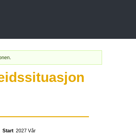
jonen.
eidssituasjon
Start
2027 Vår