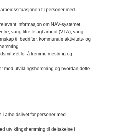
 arbeidssituasjonen til personer med
dert relevant informasjon om NAV-systemet
re, varig tilrettelagt arbeid (VTA), varig
ennskap til bedrifter, kommunale aktivitets- og
ngshemming
idsmiljøet for å fremme mestring og
oner med utviklingshemming og hvordan dette
 i arbeidslivet for personer med
ed utviklingshemming til deltakelse i