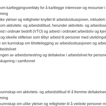
om kartleggingsverktøy for å kartlegge interesser og ressurser i
mming
ulike ytelser og rettigheter knyttet til arbeidssituasjonen, inklu
m aktivitets- og arbeidstilbud, herunder aktivitets- og arbeidssent
rbeid i ordinær bedrift (VTO) og arbeid i ordinært arbeidsliv og kj
og ideelle stiftelser som tilbyr arbeid til personer med utvikli
 sin kunnskap om tilrettelegging av arbeidssituasjonen og arbe
rbeidslivet
ningen av arbeidsmestring og deltakelse i arbeidslivet for pers
diskapning i samfunnet
nnskap om aktivitets- og arbeidstilbud til å fremme deltakelsen
mming
nnskap om ulike ytelser og rettigheter til å veilede personer m