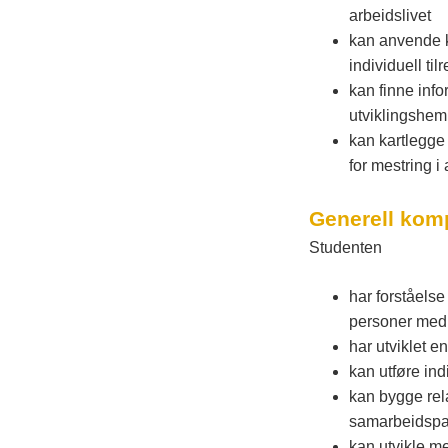
arbeidslivet
kan anvende ka
individuell til
kan finne info
utviklingshe
kan kartlegge 
for mestring i
Generell kom
Studenten
har forståelse
personer med
har utviklet e
kan utføre ind
kan bygge rel
samarbeidspar
kan utvikle m