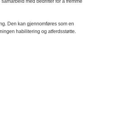
lle samarbeid med bedrifter for å fremme
oeng. Den kan gjennomføres som en
ingen habilitering og atferdsstøtte.