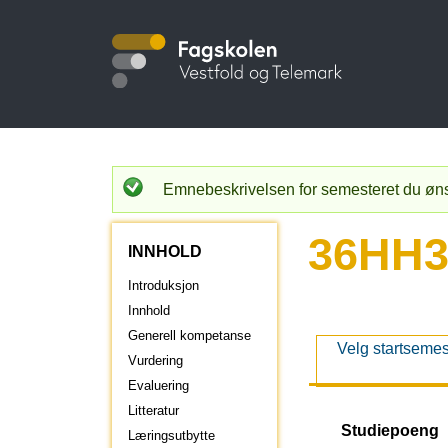
Hopp
til
S
hovedinnhold
t
u
Emnebeskrivelsen for semesteret du ønske
S
d
t
36HH31
INNHOLD
a
i
Introduksjon
t
Innhold
u
Generell kompetanse
e
V
Velg startsemes
s
Vurdering
i
Evaluering
m
k
s
Litteratur
e
Studiepoeng
Læringsutbytte