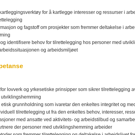
rtleggingsverktøy for å kartlegge interesser og ressurser i arbe
rettelegging
rmasjon og fagstoff om prosjekter som fremmer deltakelse i arbe
mming
og identifisere behov for tilrettelegging hos personer med utvik
 arbeidssituasjonen og arbeidsmiljøet
petanse
 for lovverk og yrkesetiske prinsipper som sikrer tilrettelegging 
 utviklingshemming
n etisk grunnholdning som ivaretar den enkeltes integritet og me
ividuell tilrettelegging ut fra den enkeltes behov, interesser, res
asjoner med ansatte ved aktivitets- og arbeidstilbud og samarbe
tnere der personer med utviklingshemming arbeider
etoder som fremmer tilrettelegging og deltakelse i arbeidslivet 