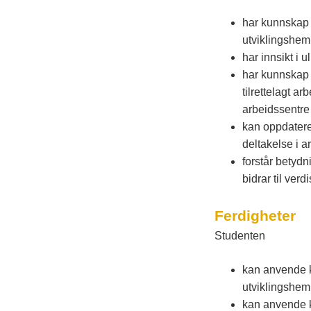
har kunnskap 
utviklingshe
har innsikt i 
har kunnskap o
tilrettelagt a
arbeidssentre 
kan oppdatere
deltakelse i a
forstår betyd
bidrar til ver
Ferdigheter
Studenten
kan anvende ku
utviklingshe
kan anvende ku