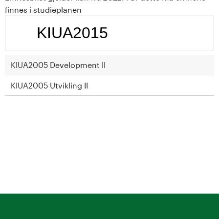
t
finnes i studieplanen
a
l
o
KIUA2005 Development II
g
KIUA2005 Utvikling II
U
n
i
v
e
r