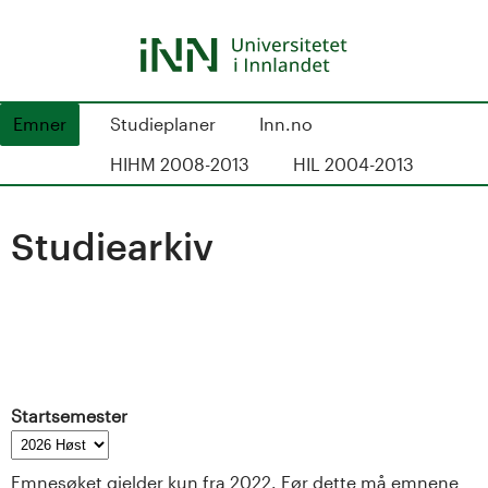
Hopp
til
hovedinnhold
S
Emner
Studieplaner
Inn.no
t
HIHM 2008-2013
HIL 2004-2013
u
Studiearkiv
d
i
e
k
Startsemester
a
Emnesøket gjelder kun fra 2022. Før dette må emnene