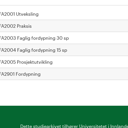
FA2001 Utveksling
FA2002 Praksis
FA2003 Faglig fordypning 30 sp
FA2004 Faglig fordypning 15 sp
FA2005 Prosjektutvikling
FA2901 Fordypning
Dette studiearkivet tilhører
Universitetet i Innland