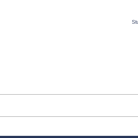
Hopp
til
St
hovedinnhold