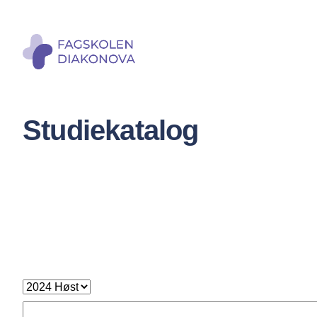
Hopp
til
hovedi
Studiekatalog