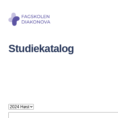
Hopp
til
hovedi
Studiekatalog